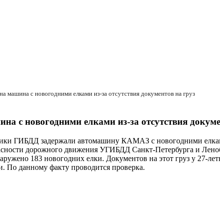
на машина с новогодними елками из-за отсутствия документов на груз
на с новогодними елками из-за отсутствия докуме
ики ГИБДД задержали автомашину КАМАЗ с новогодними елками
асности дорожного движения УГИБДД Санкт-Петербурга и Леноб
наружено 183 новогодних елки. Документов на этот груз у 27-л
ги. По данному факту проводится проверка.