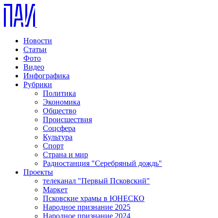
Новости
Статьи
Фото
Видео
Инфографика
Рубрики
Политика
Экономика
Общество
Происшествия
Соцсфера
Культура
Спорт
Страна и мир
Радиостанция "Серебряный дождь"
Проекты
телеканал "Первый Псковский"
Маркет
Псковские храмы в ЮНЕСКО
Народное признание 2025
Народное признание 2024