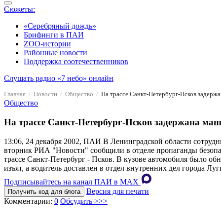
Сюжеты:
«Серебряный дождь»
Брифинги в ПАИ
ZOO-истории
Районные новости
Поддержка соотечественников
Слушать радио «7 небо» онлайн
Главная
Новости
Общество
На трассе Санкт-Петербург-Псков задержа
Общество
На трассе Санкт-Петербург-Псков задержана маши
13:06, 24 декабря 2002, ПАИ
В Ленинградской области сотрудн
вторник РИА "Новости" сообщили в отделе пропаганды безоп
трассе Санкт-Петербург - Псков. В кузове автомобиля было об
изъят, а водитель доставлен в отдел внутренних дел города Лу
Подписывайтесь на канал ПАИ в MAХ
Версия для печати
Получить код для блога
Комментарии:
0
Обсудить >>>