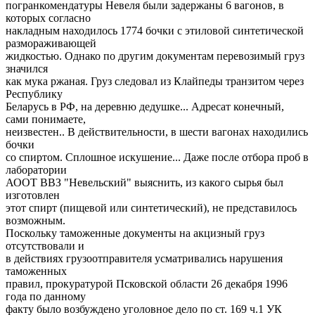
погранкомендатуры Невеля были задержаны 6 вагонов, в
которых согласно
накладным находилось 1774 бочки с этиловой синтетической
размораживающей
жидкостью. Однако по другим документам перевозимый груз
значился
как мука ржаная. Груз следовал из Клайпеды транзитом через
Республику
Беларусь в РФ, на деревню дедушке... Адресат конечный,
сами понимаете,
неизвестен.. В действительности, в шести вагонах находились
бочки
со спиртом. Сплошное искушение... Даже после отбора проб в
лаборатории
АООТ ВВЗ "Невельский" выяснить, из какого сырья был
изготовлен
этот спирт (пищевой или синтетический), не представилось
возможным.
Поскольку таможенные документы на акцизный груз
отсутствовали и
в действиях грузоотправителя усматривались нарушения
таможенных
правил, прокуратурой Псковской области 26 декабря 1996
года по данному
факту было возбуждено уголовное дело по ст. 169 ч.1 УК