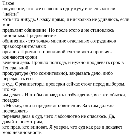
Такое
ощущение, что все свалено в одну кучу и очень хотели
"найти"
хоть что-нибудь. Скажу прямо, я нисколько не удивлюсь, если
мне
предъявят обвинение. Но после этого я не становлюсь
виновным. Предъявление
обвинения - это только мнение отдельных сотрудников
правоохранительных
органов. Причина торопливой суетливости простая -
кончаются сроки
ведения дела. Прошло полгода, и нужно продлевать срок в
Генеральной
прокуратуре (что сомнительно), закрывать дело, либо
передавать его
в суд. Организаторы проверки сейчас стоят перед выбором,
что же
им делать. И чтобы оправдать возбуждение, все эти обыски,
поездки
в Москву, они и предъявят обвинение. За этим должна
последовать
передача дела в суд, чего я абсолютно не опасаюсь. Да,
давайте посмотрим,
кто прав, кто виноват. Я уверен, что суд как раз и докажет
мою невиновность.