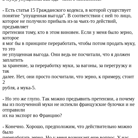
-
Есть статья 15 Гражданского кодекса, в которой существует
понятие "упущенная выгода". В соответствии с ней то лицо,
которое не получило прибыль из-за чьих-то действий,
предъявляет
претензии тому, кто в этом виновен. Если у меня было зерно,
которое
я мог бы в принципе переработать, чтобы потом продать муку,
то это
не упущенная выгода. Они ведь не посчитали, что я должен
заплатить
за хранение, за переработку муки, за вагоны, за перегрузку и
так
далее. Нет, они просто посчитали, что зерно, к примеру, стоит
2
рубля, а мука-5.
-
Но это же глупо. Так можно предъявить претензии, а почему
вы из полученной муки не испекли французские булочки и не
отправили
их на экспорт во Францию?
-
Конечно. Хорошо, предположим, что действительно можно
было
переработать зерно. Но у меня возникает еще вопрос. У нас