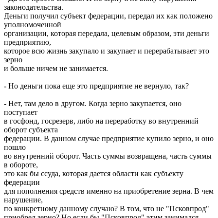
законодательства.
Деньги получил субъект федерации, передал их как положено
уполномоченной
организации, которая передала, целевым образом, эти деньги
предприятию,
которое всю жизнь закупало и закупает и перерабатывает это
зерно
и больше ничем не занимается.
-
Но деньги пока еще это предприятие не вернуло, так?
-
Нет, там дело в другом. Когда зерно закупается, оно
поступает
в госфонд, госрезерв, либо на переработку во внутренний
оборот субъекта
федерации. В данном случае предприятие купило зерно, и оно
пошло
во внутренний оборот. Часть суммы возвращена, часть суммы
в обороте,
это как бы ссуда, которая дается области как субъекту
федерации
для пополнения средств именно на приобретение зерна. В чем
нарушение,
по конкретному данному случаю? В том, что не "Псковпрод"
приобрел зерно? Но если бы "Псковпрод" этим занимался,