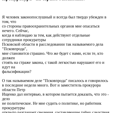
Я человек законопослушный и всегда был твердо убежден в
том, что
со стороны правоохранительных органов мне опасаться
нечего. Сейчас,
когда я наблюдаю за тем, как действуют отдельные
сотрудники прокуратуры
Псковской области в расследовании так называемого дела
"Псковпрода",
мне становится страшно. Что же будет с нами, если те, кто
должен
стоять на страже закона, с такой легкостью нарушают его и
идут на
фальсификации?
О так называемом деле "Псковпрода" писалось и говорилось
в последние недели много. Вот и заместитель прокурора
области Петр
Ищенко дал интервью, в котором пытается доказать, что это -
дело
не политическое. Не мне судить о политике, но работник
прокуратуры
открыто разглашает сведения, составляющие тайну следствия.