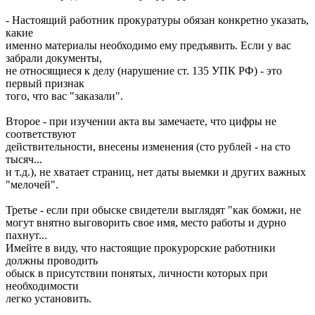
- Настоящий работник прокуратуры обязан конкретно указать,
какие
именно материалы необходимо ему предъявить. Если у вас
забрали документы,
не относящиеся к делу (нарушение ст. 135 УПК РФ) - это
первый признак
того, что вас "заказали".
Второе - при изучении акта вы замечаете, что цифры не
соответствуют
действительности, внесены изменения (сто рублей - на сто
тысяч...
и т.д.), не хватает страниц, нет даты выемки и других важных
"мелочей".
Третье - если при обыске свидетели выглядят "как бомжи, не
могут внятно выговорить свое имя, место работы и дурно
пахнут...
Имейте в виду, что настоящие прокурорские работники
должны проводить
обыск в присутствии понятых, личности которых при
необходимости
легко установить.