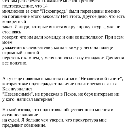
что там разберемся. Покажите мне конкретное
подтверждение, что 14
миллионов за счет "Псковпрода" были переведены именно
на погашение этого векселя? Нет этого. Другое дело, что есть
конкретный
заказ. И люди, которые вьются вокруг прокуратуры, уже не
стесняясь
говорят, что им дали команду, и они ее выполняют. При всем
моем
уважении к следователю, когда я вижу у него на пальце
огромный золотой
перстень с камнем, у меня вопросы сразу отпадают. Для меня
все понятно.
А тут еще появилась заказная статья в "Независимой газете",
которая тоже подтверждает наличие политического заказа.
Как журналист
"Независимой", не приезжая в Псков, не беря интервью ни
у кого, написал материал?
На мой взгляд, это подготовка общественного мнения и
активное влияние
на судей. Я больше чем уверен, что прокуратура мне
предъявит обвинение,