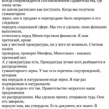
всегда сопровождается Постановлением Правительства, где
очень четко
по шагам расписано как поступать. Когда мы получали
гуманитарное
зерно, оно к продаже и перепродаже было запрещено и его
следовало
передать социальной сфере. Мы это и сделали, свою функцию
выполнили,
отчитались перед Министерством финансов. К нам
претензий, кроме
как у местной прокуратуры, ни у кого не возникло. Счетная
палата
проверяла, проверял Минфин, Минсельхоз - никаких
претензий нет.
А у прокуратуры есть. Прокуратура лучше всех разбирается в
распределении
гуманитарного зерна. У нас есть перечень соцучреждений,
которым
мы передали в натуральном виде зерно. Я еще раз
подчеркиваю в натуральном.
А происходило это так. Правительство запросило наши
предложения
по распределению. Мы сделали проект, отправили туда. Они
его заверили,
вернули нам, мы утвердили. Есть документ, все знают. В