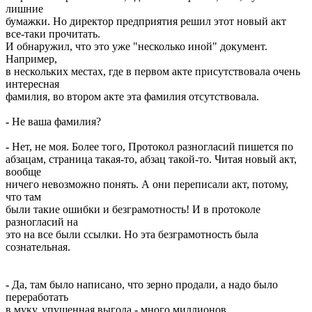
лишние
бумажки. Но директор предприятия решил этот новый акт
все-таки прочитать.
И обнаружил, что это уже "несколько иной" документ.
Например,
в нескольких местах, где в первом акте присутствовала очень
интересная
фамилия, во втором акте эта фамилия отсутствовала.
-
Не ваша фамилия?
-
Нет, не моя. Более того, Протокол разногласий пишется по
абзацам, страница такая-то, абзац такой-то. Читая новый акт,
вообще
ничего невозможно понять. А они переписали акт, потому,
что там
были такие ошибки и безграмотность! И в протоколе
разногласий на
это на все были ссылки. Но эта безграмотность была
сознательная.
-
Да, там было написано, что зерно продали, а надо было
переработать
в муку, упущенная выгода - много миллионов.