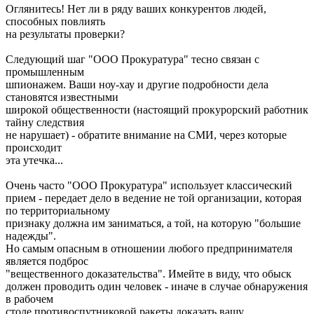
Оглянитесь! Нет ли в ряду ваших конкурентов людей,
способных повлиять
на результаты проверки?
Следующий шаг "ООО Прокуратура" тесно связан с
промышленным
шпионажем. Ваши ноу-хау и другие подробности дела
становятся известными
широкой общественности (настоящий прокурорский работник
тайну следствия
не нарушает) - обратите внимание на СМИ, через которые
происходит
эта утечка...
Очень часто "ООО Прокуратура" использует классический
прием - передает дело в ведение не той организации, которая
по территориальному
признаку должна им заниматься, а той, на которую "большие
надежды".
Но самым опасным в отношении любого предпринимателя
является подброс
"вещественного доказательства". Имейте в виду, что обыск
должен проводить один человек - иначе в случае обнаружения
в рабочем
столе противоспутниковой ракеты доказать вашу