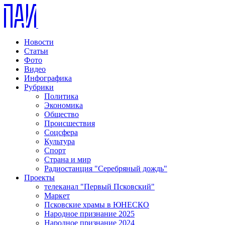
Новости
Статьи
Фото
Видео
Инфографика
Рубрики
Политика
Экономика
Общество
Происшествия
Соцсфера
Культура
Спорт
Страна и мир
Радиостанция "Серебряный дождь"
Проекты
телеканал "Первый Псковский"
Маркет
Псковские храмы в ЮНЕСКО
Народное признание 2025
Народное признание 2024