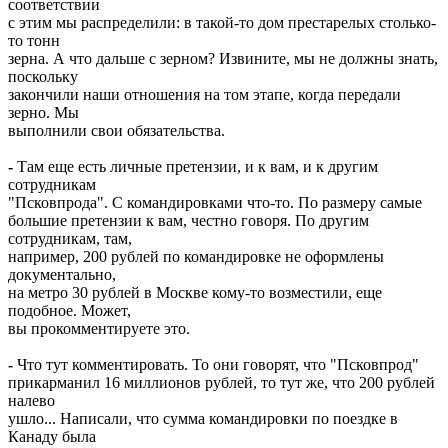
соответствии
с этим мы распределили: в такой-то дом престарелых столько-
то тонн
зерна. А что дальше с зерном? Извините, мы не должны знать,
поскольку
закончили наши отношения на том этапе, когда передали
зерно. Мы
выполнили свои обязательства.
-
Там еще есть личные претензии, и к вам, и к другим
сотрудникам
"Псковпрода". С командировками что-то. По размеру самые
большие претензии к вам, честно говоря. По другим
сотрудникам, там,
например, 200 рублей по командировке не оформлены
документально,
на метро 30 рублей в Москве кому-то возместили, еще
подобное. Может,
вы прокомментируете это.
-
Что тут комментировать. То они говорят, что "Псковпрод"
прикарманил 16 миллионов рублей, то тут же, что 200 рублей
налево
ушло... Написали, что сумма командировки по поездке в
Канаду была