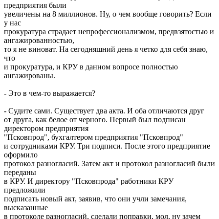
предприятия были
увеличены на 8 миллионов. Ну, о чем вообще говорить? Если
у нас
прокуратура страдает непрофессионализмом, предвзятостью и
ангажированностью,
то я не виноват. На сегодняшний день я четко для себя знаю,
что
и прокуратура, и КРУ в данном вопросе полностью
ангажированы.
-
Это в чем-то выражается?
-
Судите сами. Существует два акта. И оба отличаются друг
от друга, как белое от черного. Первый был подписан
директором предприятия
"Псковпрод", бухгалтером предприятия "Псковпрод"
и сотрудниками КРУ. Три подписи. После этого предприятие
оформило
протокол разногласий. Затем акт и протокол разногласий были
переданы
в КРУ. И директору "Псковпрода" работники КРУ
предложили
подписать новый акт, заявив, что они учли замечания,
высказанные
в протоколе разногласий, сделали поправки, мол, ну зачем