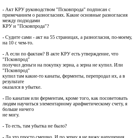
-
Акт КРУ руководством "Псковпрода" подписан с
примечанием о разногласиях. Какие основные разногласия
между подходами
КРУ и "Псковпрода"?
-
Судите сами - акт на 55 страницах, а разногласия, по-моему,
на 10 с чем-то.
-
А если по фактам? В акте КРУ есть утверждение, что
"Псковпрод"
получил деньги на покупку зерна, а зерна не купил. Или
"Псковпрод"
купил там какие-то канаты, ферменты, перепродал их, а в
результате
оказался в убытке.
-
По канатам или ферментам, кроме того, как посоветовать
людям научиться элементарному арифметическому счету, я
больше ничего
не могу.
-
То есть, там убытка не было?
-
Да это просто смешно. И по зерну я не вижу нарушения