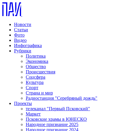
Новости
Статьи
Фото
Видео
Инфографика
Рубрики
Политика
Экономика
Общество
Происшествия
Соцсфера
Культура
Спорт
Страна и мир
Радиостанция "Серебряный дождь"
Проекты
телеканал "Первый Псковский"
Маркет
Псковские храмы в ЮНЕСКО
Народное признание 2025
Народное признание 2024