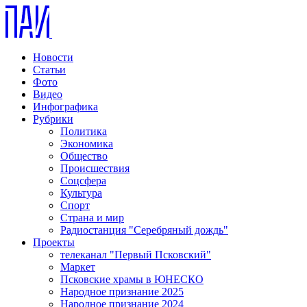
Новости
Статьи
Фото
Видео
Инфографика
Рубрики
Политика
Экономика
Общество
Происшествия
Соцсфера
Культура
Спорт
Страна и мир
Радиостанция "Серебряный дождь"
Проекты
телеканал "Первый Псковский"
Маркет
Псковские храмы в ЮНЕСКО
Народное признание 2025
Народное признание 2024