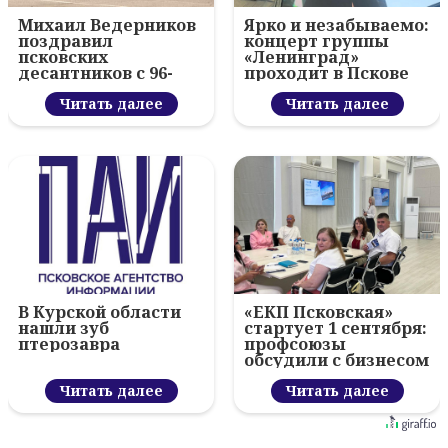
Михаил Ведерников
Ярко и незабываемо:
поздравил
концерт группы
псковских
«Ленинград»
десантников с 96-
проходит в Пскове
летием ВДВ и
вручил награды
Читать далее
Читать далее
В Курской области
«ЕКП Псковская»
нашли зуб
стартует 1 сентября:
птерозавра
профсоюзы
обсудили с бизнесом
новый цифровой
Читать далее
проект
Читать далее