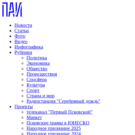
Новости
Статьи
Фото
Видео
Инфографика
Рубрики
Политика
Экономика
Общество
Происшествия
Соцсфера
Культура
Спорт
Страна и мир
Радиостанция "Серебряный дождь"
Проекты
телеканал "Первый Псковский"
Маркет
Псковские храмы в ЮНЕСКО
Народное признание 2025
Народное признание 2024