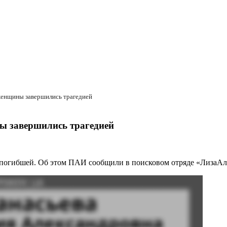
женщины завершились трагедией
ы завершились трагедией
огибшей. Об этом ПАИ сообщили в поисковом отряде «ЛизаАле