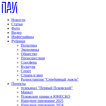
Новости
Статьи
Фото
Видео
Инфографика
Рубрики
Политика
Экономика
Общество
Происшествия
Соцсфера
Культура
Спорт
Страна и мир
Радиостанция "Серебряный дождь"
Проекты
телеканал "Первый Псковский"
Маркет
Псковские храмы в ЮНЕСКО
Народное признание 2025
Народное признание 2024