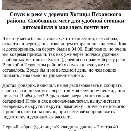
Спуск к реке у деревни Хотицы Псковского
района. Свободных мест для удобной стоянки
автомобиля в мае здесь почти нет
Что-то у меня было в запасах, что-то докупил, всё собрал,
оснастил и через день с товарищем отправились на леща. Как
и договорились, на берегу были в 04:00. Ещё темно, но очень
мы вовремя приехали, так как уже через полчаса удобных
свободных мест возле Хотиц (деревня на правом берегу реки
Великой в Псковском районе) у спуска к реке уже не
оставалось. Вроде бы и не выходной день, но желающих
поймать леща было на удивление много.
Достал фонарик, включил, начал распаковывать и собирать
свои снасти, но минуты через три моя «лучина» неожиданно
погасла. В чём дело? Ведь только вчера купил свежие
батарейки! И так и сяк включал-выключал, вынул-вставил
батарейки, выкрутил-вкрутил лампочку – ничего не помогло.
Пришлось почти на ощупь, при свете звёзд продолжить
подготовку и дожидаться рассвета.
Первый заброс (удилище «Крокодил», длина – 2 метра 40