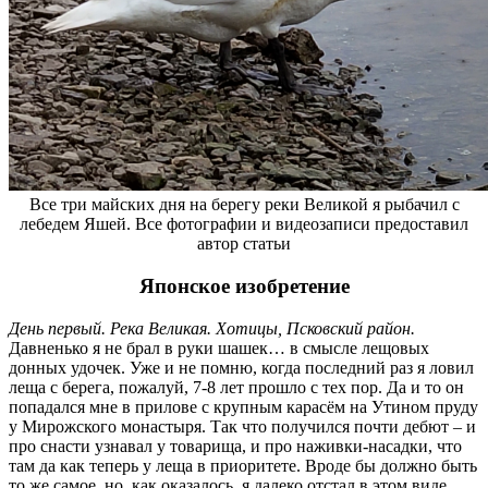
Все три майских дня на берегу реки Великой я рыбачил с
лебедем Яшей. Все фотографии и видеозаписи предоставил
автор статьи
Японское изобретение
День первый. Река Великая. Хотицы, Псковский район.
Давненько я не брал в руки шашек… в смысле лещовых
донных удочек. Уже и не помню, когда последний раз я ловил
леща с берега, пожалуй, 7-8 лет прошло с тех пор. Да и то он
попадался мне в прилове с крупным карасём на Утином пруду
у Мирожского монастыря. Так что получился почти дебют – и
про снасти узнавал у товарища, и про наживки-насадки, что
там да как теперь у леща в приоритете. Вроде бы должно быть
то же самое, но, как оказалось, я далеко отстал в этом виде