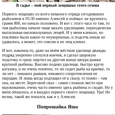
В садке – мой первый лещишко этого сезона
Первого лещишку из всего немалого отряда сегодняшних
рыболовов в 05:30 именно Алексей и поймал: не крупного,
грамм 800, но начало положено. И вот с этого часа то там, то
там рыболовы начали чаще махать удилищами, периодически
вытаскивая околокилушных лещей. И у меня клевало, но
поклёвки были какие-то неуверенные, и подсечь никак не
удавалось, а может, это совсем и не лещ клевал.
И вот, наконец-то, даже на моём жёстком удилище дважды
подряд уверенно согнулся кончик, я сделал широкую
подсечку и сразу ощутил на другом конце шнура рывки
крупной рыбины. Высоко поднял удилище, быстро кручу
катушку, и не очень понятно, то ли сидит рыба на крючке, то
ли нет – никаких рывков, никакого сопротивления не
ощущаю. И лишь когда подтащил её к свалу, то понял – там
она, на месте. Береговой свал – самое сложное место при
выуживании, очень часто именно здесь рыбины и сходят. Но у
меня обошлось, и я выудил первого своего лещишку. Ура! Не
велик, такой же попался, как и у Алексея.
Попрошайка Яша