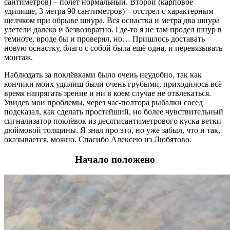
сантиметров) – полёт нормальный. Второй (карповое
удилище, 3 метра 90 сантиметров) – отстрел с характерным
щелчком при обрыве шнура. Вся оснастка и метра два шнура
улетели далеко и безвозвратно. Где-то я не там продел шнур в
темноте, вроде бы и проверял, но… Пришлось доставать
новую оснастку, благо с собой была ещё одна, и перевязывать
монтаж.
Наблюдать за поклёвками было очень неудобно, так как
кончики моих удилищ были очень грубыми, приходилось всё
время напрягать зрение и ни в коем случае не отвлекаться.
Увидев мои проблемы, через час-полтора рыбалки сосед
подсказал, как сделать простейший, но более чувствительный
сигнализатор поклёвок из десятисантиметрового куска ветки
дюймовой толщины. Я знал про это, но уже забыл, что и так,
оказывается, можно. Спасибо Алексею из Любятово.
Начало положено