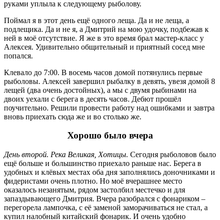
руками уплыла к следующему рыболову.
Поймал я в этот день ещё одного леща. Да и не леща, а
подлещика. Да и не я, а Дмитрий на мою удочку, подбежав к
ней в моё отсутствие. Я же в это время брал мастер-класс у
Алексея. Удивительно общительный и приятный сосед мне
попался.
Клевало до 7:00. В восемь часов домой потянулись первые
рыболовы. Алексей завершил рыбалку в девять, увезя домой 8
лещей (два очень достойных), а мы с двумя рыбинами на
двоих уехали с берега в десять часов. Дебют прошёл
поучительно. Решили провести работу над ошибками и завтра
вновь приехать сюда же и во столько же.
Хорошо было вчера
День второй. Река Великая, Хотицы.
Сегодня рыболовов было
ещё больше и большинство приехало раньше нас. Берега в
удобных и клёвых местах оба дня заполнялись доночниками и
фидеристами очень плотно. Но моё вчерашнее место
оказалось незанятым, рядом застолбил местечко и для
запаздывающего Дмитрия. Вчера разобрался с фонариком –
перегорела лампочка, с её заменой заморачиваться не стал, а
купил налобный китайский фонарик. И очень удобно