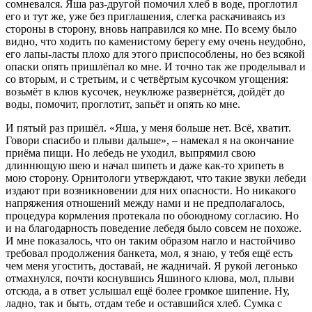
сомневался. Яша раз-другой помочил хлеб в воде, проглотил
его и тут же, уже без приглашения, слегка раскачиваясь из
стороны в сторону, вновь направился ко мне. По всему было
видно, что ходить по каменистому берегу ему очень неудобно,
его лапы-ласты плохо для этого приспособлены, но без всякой
опаски опять пришлёпал ко мне. И точно так же проделывал и
со вторым, и с третьим, и с четвёртым кусочком угощения:
возьмёт в клюв кусочек, неуклюже развернётся, дойдёт до
воды, помочит, проглотит, запьёт и опять ко мне.
И пятый раз пришёл. «Яша, у меня больше нет. Всё, хватит.
Говори спасибо и плыви дальше», – намекал я на окончание
приёма пищи. Но лебедь не уходил, выпрямил свою
длиннющую шею и начал шипеть и даже как-то хрипеть в
мою сторону. Орнитологи утверждают, что такие звуки лебеди
издают при возникновении для них опасности. Но никакого
напряжения отношений между нами и не предполагалось,
процедура кормления протекала по обоюдному согласию. Но
и на благодарность поведение лебедя было совсем не похоже.
И мне показалось, что он таким образом нагло и настойчиво
требовал продолжения банкета, мол, я знаю, у тебя ещё есть
чем меня угостить, доставай, не жадничай. Я рукой легонько
отмахнулся, почти коснувшись Яшиного клюва, мол, плыви
отсюда, а в ответ услышал ещё более громкое шипение. Ну,
ладно, так и быть, отдам тебе и оставшийся хлеб. Сумка с