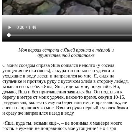
Моя первая встреча с Яшей прошла в тёплой и
дружественной обстановке
С моим соседом справа Яша общался недолго (у соседа
угощения не оказалось), аккуратно оплыл его удочки и
уходящие в воду лески и направился ко мне. Я, сидя на
стульчике и протянув руку с кусочком хлеба в сторону лебедя,
зазывал его к себе: «Яша, Яша, иди ко мне, покушай». Но,
думаю, Яша и без приглашения заявился бы. Он подплыл к
берегу в метре от моих удочек, какое-то время, секунд 10-15,
раздумывал, вылезать ему на берег или нет, и вразвалочку, не
спеша направился ко мне. Взял из руки первый кусочек булки
и сразу же направился назад в воду.
«Яша, куда ты, возьми ещё», – не понимал я манёвра моего
гостя. Неужели не понравилось моё угощение? Но я зря