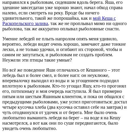
направился к рыболовам, сидевшим вдоль берега. Яша, его
здешние завсегдатаи уже хорошо знают, начал обход справа
налево, если смотреть на реку. Вроде бы ничего
удивительного, такой же попрошайка, как и
мой Кеша с
Раскопельского залива
, так же не проплывал мимо ни одного
рыболова, так же аккуратно оплывал рыболовные снасти.
Умение лебедей не плыть напролом опять меня удивило,
вероятно, лебеди видят очень хорошо, замечают даже тонкие
лески, а не только удочки, и огибают их стороной, чтобы и
самим не запутаться, и рыболовам не создать проблем.
Неужели эти птицы такие умные?
Но всё же поведение Яши отличалось от Кешиного – этот
лебедь был и более смел, и более нагл: он неуклюже,
вперевалочку выходил из воды и за угощением подходил
вплотную к рыболовам. Кто-то угощал Яшу, кто-то прогонял
его, потихоньку и моя очередь наступила. Я был примерно
пятым или шестым Яшиным клиентом, и пока он общался с
предыдущими рыболовами, уже успел приготовиться: достал
четыре кусочка хлеба (два кусочка оставил себе на завтрак) и
чуть отодвинулся от удочек и от берега. Мне было очень
любопытно выманить лебедя на берег – на воде я на Кешу
насмотрелся, а вот как они по суше передвигаются, было
увидеть очень любопытно.