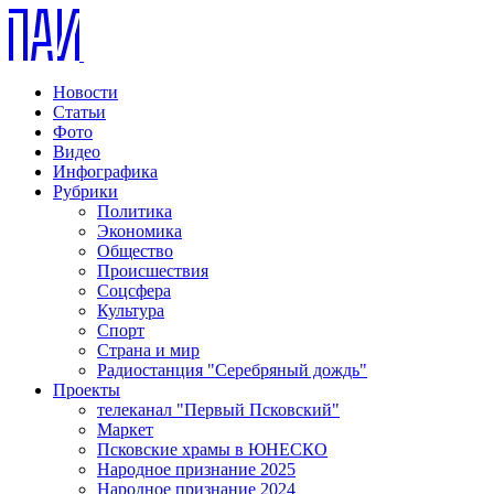
Новости
Статьи
Фото
Видео
Инфографика
Рубрики
Политика
Экономика
Общество
Происшествия
Соцсфера
Культура
Спорт
Страна и мир
Радиостанция "Серебряный дождь"
Проекты
телеканал "Первый Псковский"
Маркет
Псковские храмы в ЮНЕСКО
Народное признание 2025
Народное признание 2024