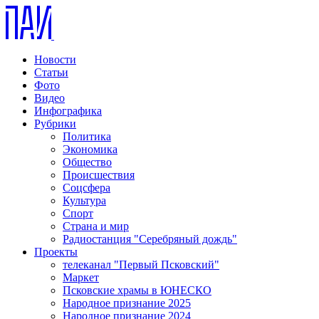
Новости
Статьи
Фото
Видео
Инфографика
Рубрики
Политика
Экономика
Общество
Происшествия
Соцсфера
Культура
Спорт
Страна и мир
Радиостанция "Серебряный дождь"
Проекты
телеканал "Первый Псковский"
Маркет
Псковские храмы в ЮНЕСКО
Народное признание 2025
Народное признание 2024