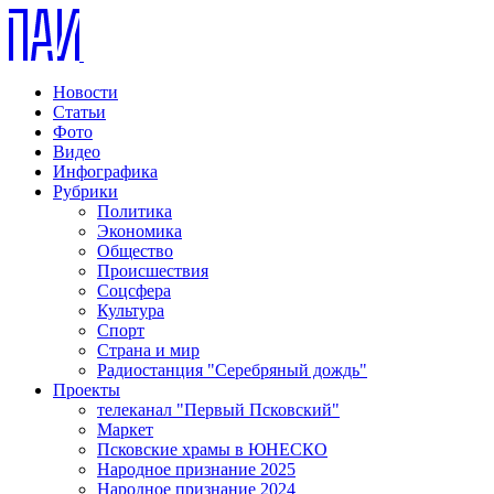
Новости
Статьи
Фото
Видео
Инфографика
Рубрики
Политика
Экономика
Общество
Происшествия
Соцсфера
Культура
Спорт
Страна и мир
Радиостанция "Серебряный дождь"
Проекты
телеканал "Первый Псковский"
Маркет
Псковские храмы в ЮНЕСКО
Народное признание 2025
Народное признание 2024