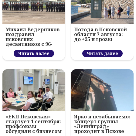
Михаил Ведерников
Погода в Псковской
поздравил
области 7 августа:
псковских
до +25 и грозы
десантников с 96-
летием ВДВ и
вручил награды
Читать далее
Читать далее
«ЕКП Псковская»
Ярко и незабываемо:
стартует 1 сентября:
концерт группы
профсоюзы
«Ленинград»
обсудили с бизнесом
проходит в Пскове