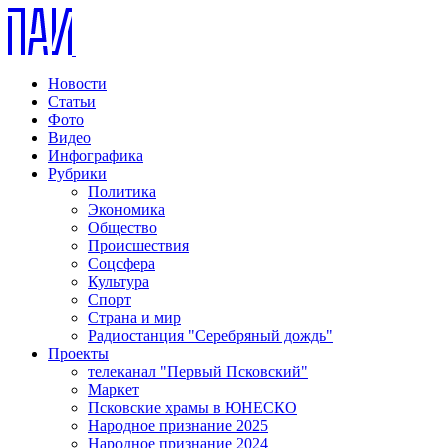
Новости
Статьи
Фото
Видео
Инфографика
Рубрики
Политика
Экономика
Общество
Происшествия
Соцсфера
Культура
Спорт
Страна и мир
Радиостанция "Серебряный дождь"
Проекты
телеканал "Первый Псковский"
Маркет
Псковские храмы в ЮНЕСКО
Народное признание 2025
Народное признание 2024