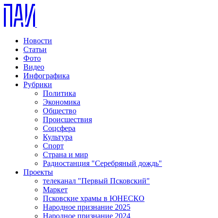
Новости
Статьи
Фото
Видео
Инфографика
Рубрики
Политика
Экономика
Общество
Происшествия
Соцсфера
Культура
Спорт
Страна и мир
Радиостанция "Серебряный дождь"
Проекты
телеканал "Первый Псковский"
Маркет
Псковские храмы в ЮНЕСКО
Народное признание 2025
Народное признание 2024