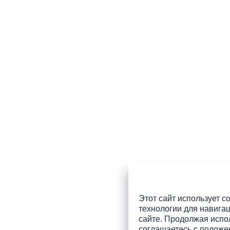
Этот сайт использует co
технологии для навигац
сайте. Продолжая испол
соглашаетесь с
положе