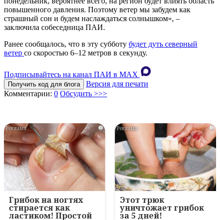
понедельник, вероятнее всего, на регион будет влиять область
повышенного давления. Поэтому ветер мы забудем как
страшный сон и будем наслаждаться солнышком», –
заключила собеседница ПАИ.
Ранее сообщалось, что в эту субботу
будет дуть северный
ветер
со скоростью 6–12 метров в секунду.
Подписывайтесь на канал ПАИ в MAХ
Версия для печати
Получить код для блога
Комментарии:
0
Обсудить >>>
i
i
Грибок на ногтях
Этот трюк
стирается как
уничтожает грибок
ластиком! Простой
за 5 дней!