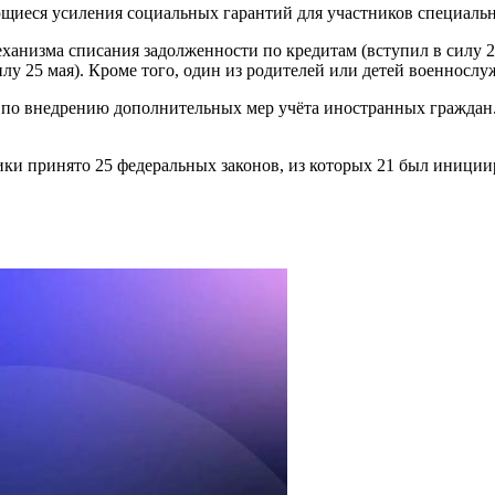
ающиеся усиления социальных гарантий для участников специаль
анизма списания задолженности по кредитам (вступил в силу 25
у 25 мая). Кроме того, один из родителей или детей военнослуж
о внедрению дополнительных мер учёта иностранных граждан. Р
ики принято 25 федеральных законов, из которых 21 был иници