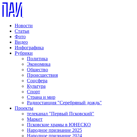
Новости
Статьи
Фото
Видео
Инфографика
Рубрики
Политика
Экономика
Общество
Происшествия
Соцсфера
Культура
Спорт
Страна и мир
Радиостанция "Серебряный дождь"
Проекты
телеканал "Первый Псковский"
Маркет
Псковские храмы в ЮНЕСКО
Народное признание 2025
Народное признание 2024