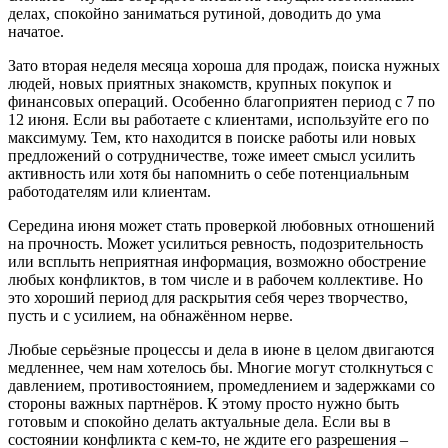
делах, спокойно заниматься рутиной, доводить до ума
начатое.
Зато вторая неделя месяца хороша для продаж, поиска нужных
людей, новых приятных знакомств, крупных покупок и
финансовых операций. Особенно благоприятен период с 7 по
12 июня. Если вы работаете с клиентами, используйте его по
максимуму. Тем, кто находится в поиске работы или новых
предложений о сотрудничестве, тоже имеет смысл усилить
активность или хотя бы напомнить о себе потенциальным
работодателям или клиентам.
Середина июня может стать проверкой любовных отношений
на прочность. Может усилиться ревность, подозрительность
или всплыть неприятная информация, возможно обострение
любых конфликтов, в том числе и в рабочем коллективе. Но
это хороший период для раскрытия себя через творчество,
пусть и с усилием, на обнажённом нерве.
Любые серьёзные процессы и дела в июне в целом двигаются
медленнее, чем нам хотелось бы. Многие могут столкнуться с
давлением, противостоянием, промедлением и задержками со
стороны важных партнёров. К этому просто нужно быть
готовым и спокойно делать актуальные дела. Если вы в
состоянии конфликта с кем-то, не ждите его разрешения –