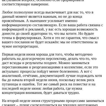
соответствующее намерение.
Любое полнолуние всегда высвечивает для нас то, что в
данный момент является важным, но не до конца
прояснённым. А нынешнее усиливает именно
информационную составляющую. Если ваша работа связана с
информацией и рекламой, у вас есть хорошая возможность
донести до своей аудитории то, что вы хотите. Но будьте
точны в формулировках. Хотя и это не гарантия, что смысл
вашего послания не будет искажён: мы не ответственны за
чужие интерпретации.
Первая неделя июня хороша для того, чтобы методично
работать на долгосрочную перспективу, делать что-то, что
даст всходы и результаты позднее. Можно заниматься
перестановками и реорганизациями в коллективе, если это
актуально: процессы пойдут менее болезненно. А вот с
аналитикой, отчётами, документацией лучше подождать хотя
бы до начала второй недели июня, поскольку велик риск
путаницы и ошибок. Тот же самый риск на повестке и на
последней неделе июня: любая работа, где нужна
концентрация внимания, будет даваться трудно.
На второй неделе июня структурными процессами заниматься
сложнее – лучше сосредоточиться на текущих неотложных