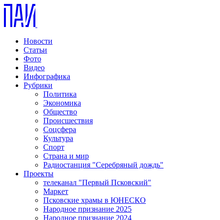
Новости
Статьи
Фото
Видео
Инфографика
Рубрики
Политика
Экономика
Общество
Происшествия
Соцсфера
Культура
Спорт
Страна и мир
Радиостанция "Серебряный дождь"
Проекты
телеканал "Первый Псковский"
Маркет
Псковские храмы в ЮНЕСКО
Народное признание 2025
Народное признание 2024