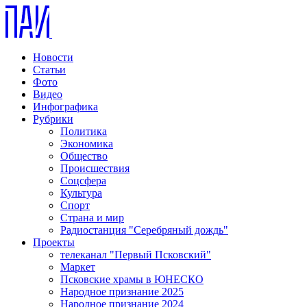
Новости
Статьи
Фото
Видео
Инфографика
Рубрики
Политика
Экономика
Общество
Происшествия
Соцсфера
Культура
Спорт
Страна и мир
Радиостанция "Серебряный дождь"
Проекты
телеканал "Первый Псковский"
Маркет
Псковские храмы в ЮНЕСКО
Народное признание 2025
Народное признание 2024