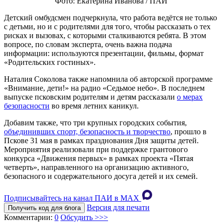
Фото: Екатерина Иванова / ПАИ
Детский омбудсмен подчеркнула, что работа ведётся не только
с детьми, но и с родителями для того, чтобы рассказать о тех
рисках и вызовах, с которыми сталкиваются ребята. В этом
вопросе, по словам эксперта, очень важна подача
информации: используются презентации, фильмы, формат
«Родительских гостиных».
Наталия Соколова также напомнила об авторской программе
«Внимание, дети!» на радио «Седьмое небо». В последнем
выпуске псковским родителям и детям рассказали
о мерах
безопасности
во время летних каникул.
Добавим также, что три крупных городских события,
объединивших спорт, безопасность и творчество
, прошло в
Пскове 31 мая в рамках празднования Дня защиты детей.
Мероприятия реализовали при поддержке грантового
конкурса «Движения первых» в рамках проекта «Пятая
четверть», направленного на организацию активного,
безопасного и содержательного досуга детей и их семей.
Подписывайтесь на канал ПАИ в MAХ
Версия для печати
Получить код для блога
Комментарии:
0
Обсудить >>>