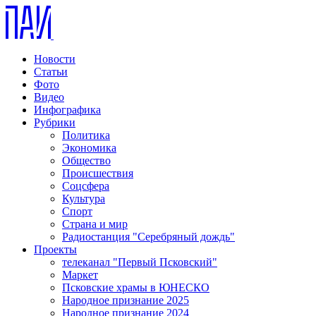
Новости
Статьи
Фото
Видео
Инфографика
Рубрики
Политика
Экономика
Общество
Происшествия
Соцсфера
Культура
Спорт
Страна и мир
Радиостанция "Серебряный дождь"
Проекты
телеканал "Первый Псковский"
Маркет
Псковские храмы в ЮНЕСКО
Народное признание 2025
Народное признание 2024