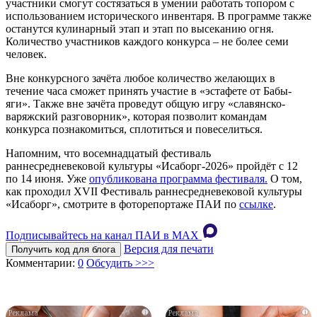
участники смогут состязаться в умении работать топором с
использованием исторического инвентаря. В программе также
останутся кулинарный этап и этап по высеканию огня.
Количество участников каждого конкурса – не более семи
человек.
Вне конкурсного зачёта любое количество желающих в
течение часа сможет принять участие в «эстафете от Бабы-
яги». Также вне зачёта проведут общую игру «славянско-
варяжский разговорник», которая позволит командам
конкурса познакомиться, сплотиться и повеселиться.
Напомним, что восемнадцатый фестиваль
раннесредневековой культуры «Исаборг-2026» пройдёт с 12
по 14 июня. Уже
опубликована программа фестиваля.
О том,
как проходил XVII Фестиваль раннесредневековой культуры
«Исаборг», смотрите в фоторепортаже ПАИ по
ссылке
.
Подписывайтесь на канал ПАИ в MAХ
Версия для печати
Получить код для блога
Комментарии:
0
Обсудить >>>
i
i