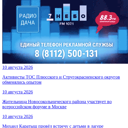
10 августа 2026
Активисты ТОС Плюсского и Стругокрасненского округов
обменялись опытом
10 августа 2026
Жительница Новосокольнического района участвует во
всероссийском форуме в Москве
10 августа 2026
Михаил Каратыш провёл встречу с детьми в лагере