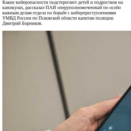
Какие киберопасности подстерегают детей и подростков на
каникулах, рассказал ПАИ оперуполномоченный по особо
важным делам отдела по борьбе с киберпреступлениями
УМВД России по Псковской области капитан полиции
Дмитрий Борников.