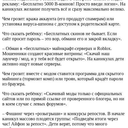
рекламу: «Бесплатно 5000 В-коинов! Просто введи логин». На
каникулах желание получить всё и сразу максимально велико.
Чем грозит: кража аккаунта (его продадут спамерам) или
установка вируса-шпиона с доступом к родительской карте.
Что сказать ребёнку: «Бесплатных скинов не бывает. Если
сайт просит пароль – это вор, обмани его и закрой вкладку».
– Обман в «бесплатных» майнкрафт-серверах и Roblox.
Мошенники создают красивые витрины: «Скачай наш
лаунчер / мод, и у тебя всё будет открыто». На каникулах дети
активно ищут новые серверы.
Чем грозит: вместе с модом ставится программа для скрытого
майнинга (тормозит комп) или троян, который крадёт пароли
из браузера.
Что сказать ребёнку: «Скачивай моды только с официальных
сайтов или по прямой ссылке от проверенного блогера, но ни
в коем случае с левых форумов».
– Фишинг через «розыгрыши» и конкурсы репостов. В начале
каникул массово плодятся группы: «Подведём итоги через
час! Айфон за репост». Дети верят, потому что много