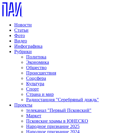
Новости
Статьи
Фото
Видео
Инфографика
Рубрики
Политика
Экономика
Общество
Происшествия
Соцсфера
Культура
Спорт
Страна и мир
Радиостанция "Серебряный дождь"
Проекты
телеканал "Первый Псковский"
Маркет
Псковские храмы в ЮНЕСКО
Народное признание 2025
Народное признание 2024