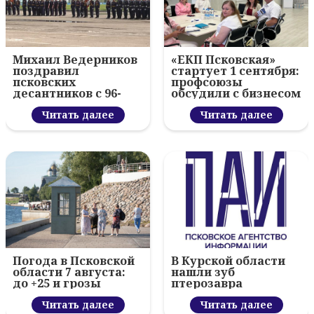
Михаил Ведерников
«ЕКП Псковская»
поздравил
стартует 1 сентября:
псковских
профсоюзы
десантников с 96-
обсудили с бизнесом
летием ВДВ и
новый цифровой
вручил награды
Читать далее
проект
Читать далее
Погода в Псковской
В Курской области
области 7 августа:
нашли зуб
до +25 и грозы
птерозавра
Читать далее
Читать далее