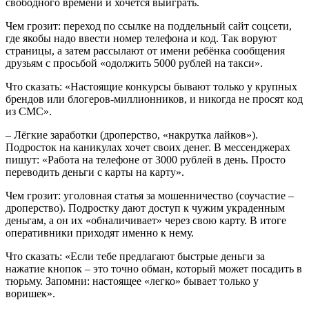
свободного времени и хочется выиграть.
Чем грозит: переход по ссылке на поддельный сайт соцсети,
где якобы надо ввести номер телефона и код. Так воруют
страницы, а затем рассылают от имени ребёнка сообщения
друзьям с просьбой «одолжить 5000 рублей на такси».
Что сказать: «Настоящие конкурсы бывают только у крупных
брендов или блогеров-миллионников, и никогда не просят код
из СМС».
– Лёгкие заработки (дроперство, «накрутка лайков»).
Подросток на каникулах хочет своих денег. В мессенджерах
пишут: «Работа на телефоне от 3000 рублей в день. Просто
переводить деньги с карты на карту».
Чем грозит: уголовная статья за мошенничество (соучастие –
дроперство). Подростку дают доступ к чужим украденным
деньгам, а он их «обналичивает» через свою карту. В итоге
оперативники приходят именно к нему.
Что сказать: «Если тебе предлагают быстрые деньги за
нажатие кнопок – это точно обман, который может посадить в
тюрьму. Запомни: настоящее «легко» бывает только у
воришек».