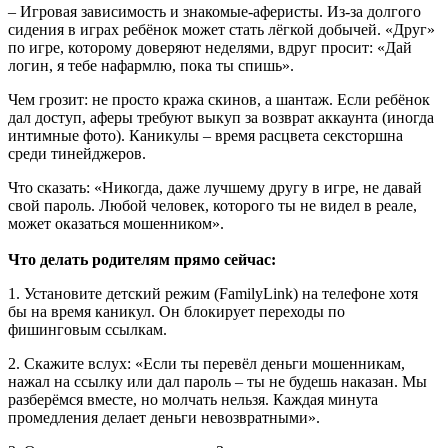
– Игровая зависимость и знакомые-аферисты. Из-за долгого
сидения в играх ребёнок может стать лёгкой добычей. «Друг»
по игре, которому доверяют неделями, вдруг просит: «Дай
логин, я тебе нафармлю, пока ты спишь».
Чем грозит: не просто кража скинов, а шантаж. Если ребёнок
дал доступ, аферы требуют выкуп за возврат аккаунта (иногда
интимные фото). Каникулы – время расцвета сексторшна
среди тинейджеров.
Что сказать: «Никогда, даже лучшему другу в игре, не давай
свой пароль. Любой человек, которого ты не видел в реале,
может оказаться мошенником».
Что делать родителям прямо сейчас:
1. Установите детский режим (FamilyLink) на телефоне хотя
бы на время каникул. Он блокирует переходы по
фишинговым ссылкам.
2. Скажите вслух: «Если ты перевёл деньги мошенникам,
нажал на ссылку или дал пароль – ты не будешь наказан. Мы
разберёмся вместе, но молчать нельзя. Каждая минута
промедления делает деньги невозвратными».