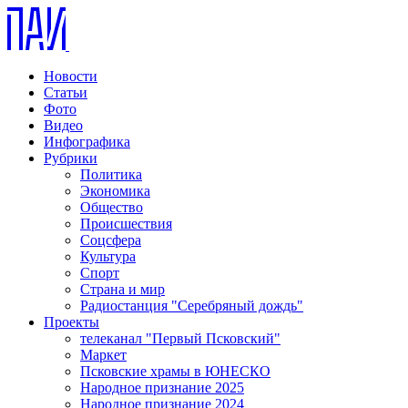
Новости
Статьи
Фото
Видео
Инфографика
Рубрики
Политика
Экономика
Общество
Происшествия
Соцсфера
Культура
Спорт
Страна и мир
Радиостанция "Серебряный дождь"
Проекты
телеканал "Первый Псковский"
Маркет
Псковские храмы в ЮНЕСКО
Народное признание 2025
Народное признание 2024