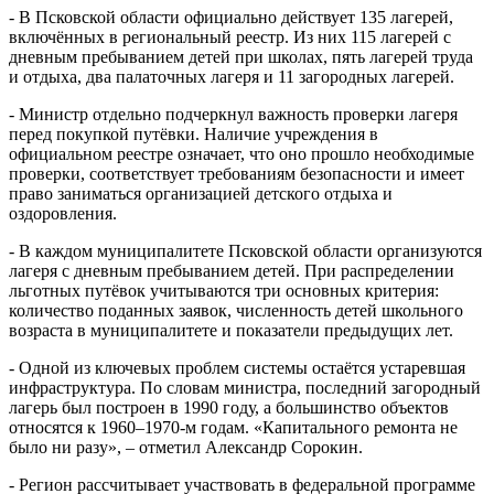
- В Псковской области официально действует 135 лагерей,
включённых в региональный реестр. Из них 115 лагерей с
дневным пребыванием детей при школах, пять лагерей труда
и отдыха, два палаточных лагеря и 11 загородных лагерей.
- Министр отдельно подчеркнул важность проверки лагеря
перед покупкой путёвки. Наличие учреждения в
официальном реестре означает, что оно прошло необходимые
проверки, соответствует требованиям безопасности и имеет
право заниматься организацией детского отдыха и
оздоровления.
- В каждом муниципалитете Псковской области организуются
лагеря с дневным пребыванием детей. При распределении
льготных путёвок учитываются три основных критерия:
количество поданных заявок, численность детей школьного
возраста в муниципалитете и показатели предыдущих лет.
- Одной из ключевых проблем системы остаётся устаревшая
инфраструктура. По словам министра, последний загородный
лагерь был построен в 1990 году, а большинство объектов
относятся к 1960–1970-м годам. «Капитального ремонта не
было ни разу», – отметил Александр Сорокин.
- Регион рассчитывает участвовать в федеральной программе