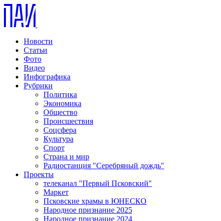
Новости
Статьи
Фото
Видео
Инфографика
Рубрики
Политика
Экономика
Общество
Происшествия
Соцсфера
Культура
Спорт
Страна и мир
Радиостанция "Серебряный дождь"
Проекты
телеканал "Первый Псковский"
Маркет
Псковские храмы в ЮНЕСКО
Народное признание 2025
Народное признание 2024