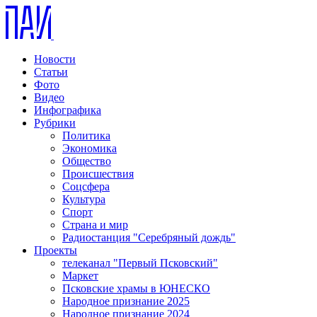
Новости
Статьи
Фото
Видео
Инфографика
Рубрики
Политика
Экономика
Общество
Происшествия
Соцсфера
Культура
Спорт
Страна и мир
Радиостанция "Серебряный дождь"
Проекты
телеканал "Первый Псковский"
Маркет
Псковские храмы в ЮНЕСКО
Народное признание 2025
Народное признание 2024