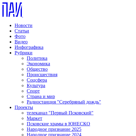
Новости
Статьи
Фото
Видео
Инфографика
Рубрики
Политика
Экономика
Общество
Происшествия
Соцсфера
Культура
Спорт
Страна и мир
Радиостанция "Серебряный дождь"
Проекты
телеканал "Первый Псковский"
Маркет
Псковские храмы в ЮНЕСКО
Народное признание 2025
Народное признание 2024