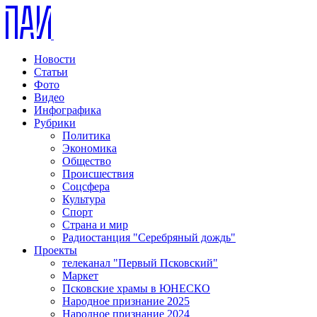
Новости
Статьи
Фото
Видео
Инфографика
Рубрики
Политика
Экономика
Общество
Происшествия
Соцсфера
Культура
Спорт
Страна и мир
Радиостанция "Серебряный дождь"
Проекты
телеканал "Первый Псковский"
Маркет
Псковские храмы в ЮНЕСКО
Народное признание 2025
Народное признание 2024