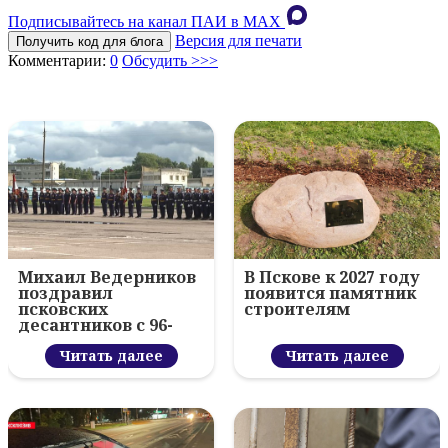
Подписывайтесь на канал ПАИ в MAХ
Версия для печати
Получить код для блога
Комментарии:
0
Обсудить >>>
Михаил Ведерников
В Пскове к 2027 году
поздравил
появится памятник
псковских
строителям
десантников с 96-
летием ВДВ и
вручил награды
Читать далее
Читать далее