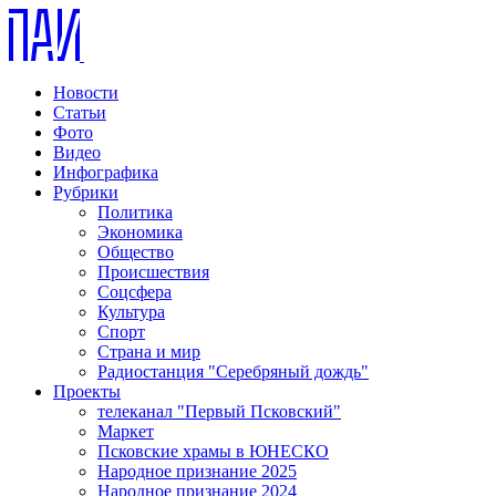
Новости
Статьи
Фото
Видео
Инфографика
Рубрики
Политика
Экономика
Общество
Происшествия
Соцсфера
Культура
Спорт
Страна и мир
Радиостанция "Серебряный дождь"
Проекты
телеканал "Первый Псковский"
Маркет
Псковские храмы в ЮНЕСКО
Народное признание 2025
Народное признание 2024