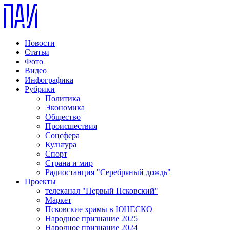
Новости
Статьи
Фото
Видео
Инфографика
Рубрики
Политика
Экономика
Общество
Происшествия
Соцсфера
Культура
Спорт
Страна и мир
Радиостанция "Серебряный дождь"
Проекты
телеканал "Первый Псковский"
Маркет
Псковские храмы в ЮНЕСКО
Народное признание 2025
Народное признание 2024