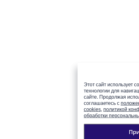
Этот сайт использует co
технологии для навигац
сайте. Продолжая испол
соглашаетесь с
положе
cookies
,
политикой кон
обработки персональн
Пр