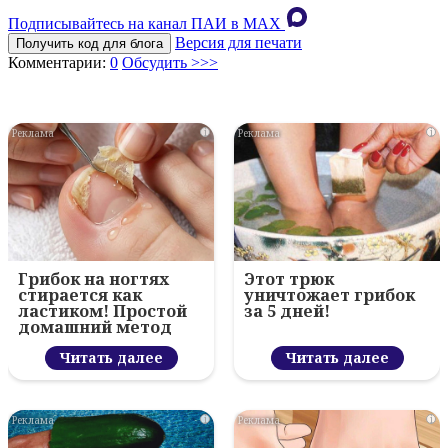
Подписывайтесь на канал ПАИ в MAХ
Версия для печати
Получить код для блога
Комментарии:
0
Обсудить >>>
i
i
Грибок на ногтях
Этот трюк
стирается как
уничтожает грибок
ластиком! Простой
за 5 дней!
домашний метод
Читать далее
Читать далее
i
i