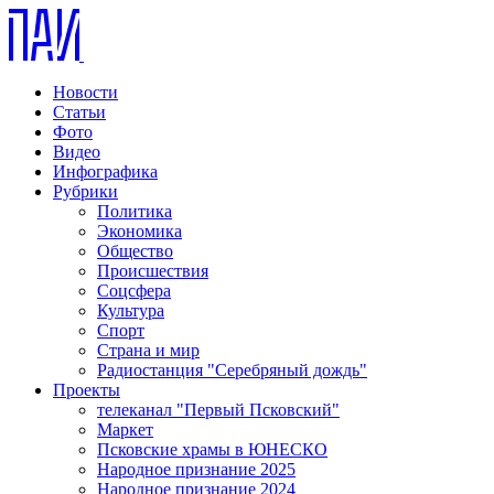
Новости
Статьи
Фото
Видео
Инфографика
Рубрики
Политика
Экономика
Общество
Происшествия
Соцсфера
Культура
Спорт
Страна и мир
Радиостанция "Серебряный дождь"
Проекты
телеканал "Первый Псковский"
Маркет
Псковские храмы в ЮНЕСКО
Народное признание 2025
Народное признание 2024