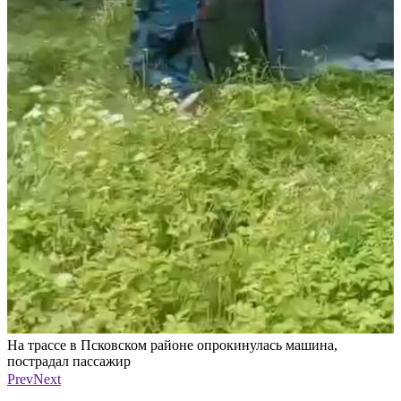
На трассе в Псковском районе опрокинулась машина,
Н
пострадал пассажир
п
Фото: из канала «Псковская сводка» в мессенджере MAX
Ф
Prev
Next