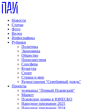
Новости
Статьи
Фото
Видео
Инфографика
Рубрики
Политика
Экономика
Общество
Происшествия
Соцсфера
Культура
Спорт
Страна и мир
Радиостанция "Серебряный дождь"
Проекты
телеканал "Первый Псковский"
Маркет
Псковские храмы в ЮНЕСКО
Народное признание 2025
Народное признание 2024