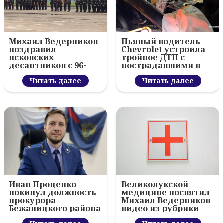
Михаил Ведерников
Пьяный водитель
поздравил
Chevrolet устроила
псковских
тройное ДТП с
десантников с 96-
пострадавшими в
летием ВДВ и
Пскове
вручил награды
Читать далее
Читать далее
Иван Проценко
Великолукской
покинул должность
медицине посвятил
прокурора
Михаил Ведерников
Бежаницкого района
видео из рубрики
«Тема дня»