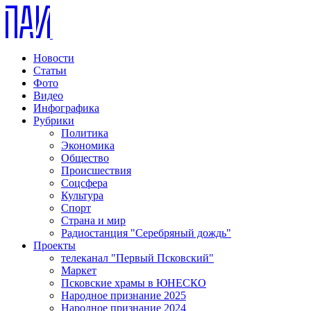
Новости
Статьи
Фото
Видео
Инфографика
Рубрики
Политика
Экономика
Общество
Происшествия
Соцсфера
Культура
Спорт
Страна и мир
Радиостанция "Серебряный дождь"
Проекты
телеканал "Первый Псковский"
Маркет
Псковские храмы в ЮНЕСКО
Народное признание 2025
Народное признание 2024