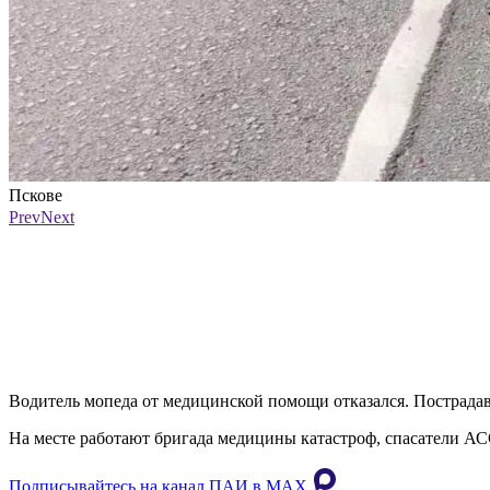
Пскове
Фото: ПАИ
Prev
Next
Водитель мопеда от медицинской помощи отказался. Пострада
На месте работают бригада медицины катастроф, спасатели АС
Подписывайтесь на канал ПАИ в MAХ