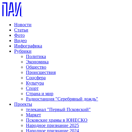
Новости
Статьи
Фото
Видео
Инфографика
Рубрики
Политика
Экономика
Общество
Происшествия
Соцсфера
Культура
Спорт
Страна и мир
Радиостанция "Серебряный дождь"
Проекты
телеканал "Первый Псковский"
Маркет
Псковские храмы в ЮНЕСКО
Народное признание 2025
Народное признание 2024