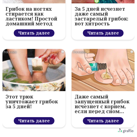
Грибок на ногтях
За 5 дней исчезнет
стирается как
даже самый
ластиком! Простой
застарелый грибок:
домашний метод
вот хитрость
Читать далее
Читать далее
i
i
Этот трюк
Даже самый
уничтожает грибок
запущенный грибок
за 5 дней!
исчезнет с корнем,
если перед сном…
Читать далее
Читать далее