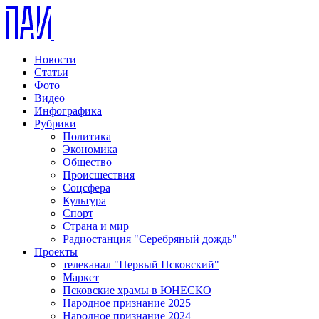
Новости
Статьи
Фото
Видео
Инфографика
Рубрики
Политика
Экономика
Общество
Происшествия
Соцсфера
Культура
Спорт
Страна и мир
Радиостанция "Серебряный дождь"
Проекты
телеканал "Первый Псковский"
Маркет
Псковские храмы в ЮНЕСКО
Народное признание 2025
Народное признание 2024