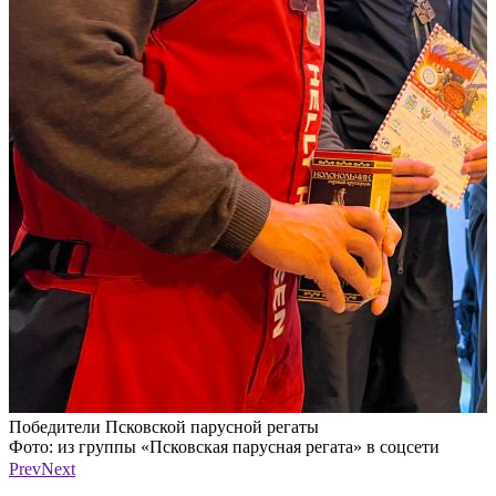
Победители Псковской парусной регаты
П
Фото: из группы «Псковская парусная регата» в соцсети
Ф
«ВКонтакте»
Prev
Next