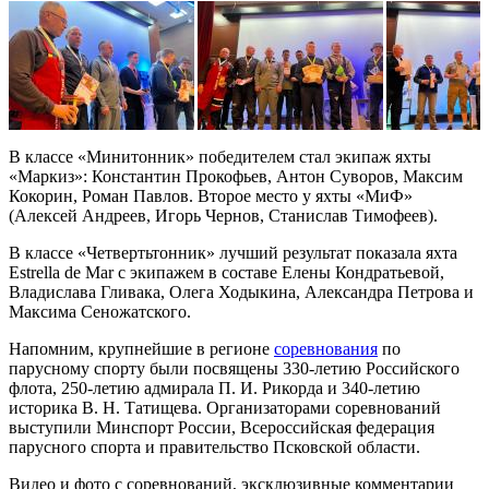
В классе «Минитонник» победителем стал экипаж яхты
«Маркиз»: Константин Прокофьев, Антон Суворов, Максим
Кокорин, Роман Павлов. Второе место у яхты «МиФ»
(Алексей Андреев, Игорь Чернов, Станислав Тимофеев).
В классе «Четвертьтонник» лучший результат показала яхта
Estrella de Mar с экипажем в составе Елены Кондратьевой,
Владислава Гливака, Олега Ходыкина, Александра Петрова и
Максима Сеножатского.
Напомним, крупнейшие в регионе
соревнования
по
парусному спорту были посвящены 330-летию Российского
флота, 250-летию адмирала П. И. Рикорда и 340-летию
историка В. Н. Татищева. Организаторами соревнований
выступили Минспорт России, Всероссийская федерация
парусного спорта и правительство Псковской области.
Видео и фото с соревнований, эксклюзивные комментарии