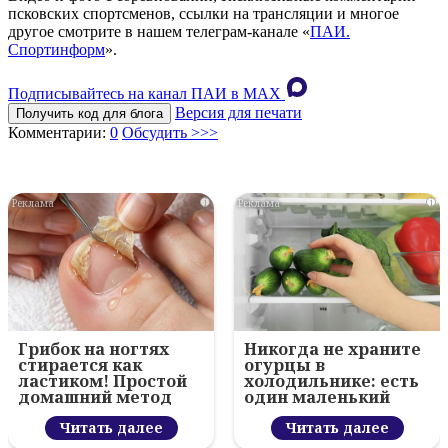
псковских спортсменов, ссылки на трансляции и многое
другое смотрите в нашем телеграм-канале «
ПАИ.
Спортинформ
».
Подписывайтесь на канал ПАИ в MAХ
Версия для печати
Получить код для блога
Комментарии:
0
Обсудить >>>
i
i
Грибок на ногтях
Никогда не храните
стирается как
огурцы в
ластиком! Простой
холодильнике: есть
домашний метод
один маленький
секрет
Читать далее
Читать далее