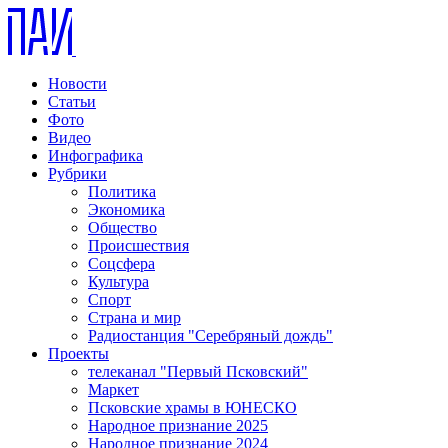
Новости
Статьи
Фото
Видео
Инфографика
Рубрики
Политика
Экономика
Общество
Происшествия
Соцсфера
Культура
Спорт
Страна и мир
Радиостанция "Серебряный дождь"
Проекты
телеканал "Первый Псковский"
Маркет
Псковские храмы в ЮНЕСКО
Народное признание 2025
Народное признание 2024