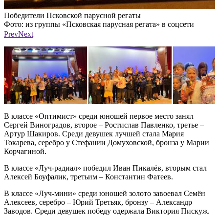
Победители Псковской парусной регаты
П
Фото: из группы «Псковская парусная регата» в соцсети
Ф
«ВКонтакте»
Prev
Next
В классе «Оптимист» среди юношей первое место занял
Сергей Виноградов, второе – Ростислав Павленко, третье –
Артур Шакиров. Среди девушек лучшей стала Мария
Токарева, серебро у Стефании Домуховской, бронза у Марии
Корчагиной.
В классе «Луч-радиал» победил Иван Пикалёв, вторым стал
Алексей Боуфалик, третьим – Константин Фатеев.
В классе «Луч-мини» среди юношей золото завоевал Семён
Алексеев, серебро – Юрий Третьяк, бронзу – Александр
Заводов. Среди девушек победу одержала Виктория Пискуж.