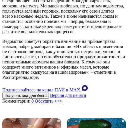
Среди овощей эксперты выделили молодой картофель,
морковь и капусту. Меньшей любовью, по данным ведомства,
пользуется зелёный горошек, поскольку его сезон длится
всего несколько недель. Также в июле наливаются соком и
становятся особенно полезными – перцы, баклажаны и
помидоры, которые укрепляют иммунитет и предотвращают
развитие воспалительных процессов.
Ведомство советует обратить внимание на пряные травы –
тимьян, чабрец, майоран и базилик. «Их область применения
не настолько широка, как у привычных петрушки, укропа и
листового салата, но они обязательно придадут пикантность и
неповторимые ароматы вашим блюдам. К тому же они
содержат много витаминов и эфирных масел, которые
благоприятно скажутся на вашем здоровье», – отметили в
Роспотребнадзоре.
Подписывайтесь на канал ПАИ в MAХ
Версия для печати
Получить код для блога
Комментарии:
0
Обсудить >>>
i
i