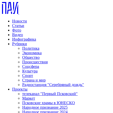
Новости
Статьи
Фото
Видео
Инфографика
Рубрики
Политика
Экономика
Общество
Происшествия
Соцсфера
Культура
Спорт
Страна и мир
Радиостанция "Серебряный дождь"
Проекты
телеканал "Первый Псковский"
Маркет
Псковские храмы в ЮНЕСКО
Народное признание 2025
Народное признание 2024