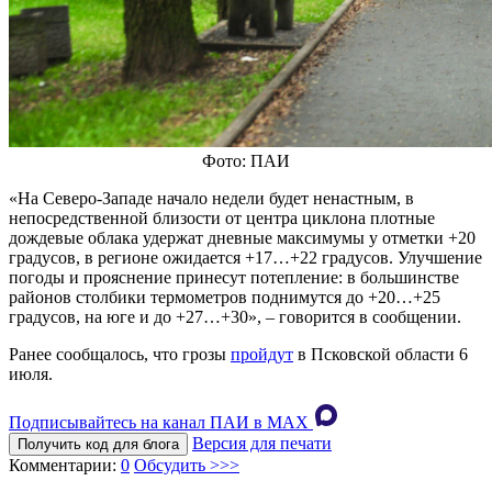
Фото: ПАИ
«На Северо-Западе начало недели будет ненастным, в
непосредственной близости от центра циклона плотные
дождевые облака удержат дневные максимумы у отметки +20
градусов, в регионе ожидается +17…+22 градусов. Улучшение
погоды и прояснение принесут потепление: в большинстве
районов столбики термометров поднимутся до +20…+25
градусов, на юге и до +27…+30», – говорится в сообщении.
Ранее сообщалось, что грозы
пройдут
в Псковской области 6
июля.
Подписывайтесь на канал ПАИ в MAХ
Версия для печати
Получить код для блога
Комментарии:
0
Обсудить >>>