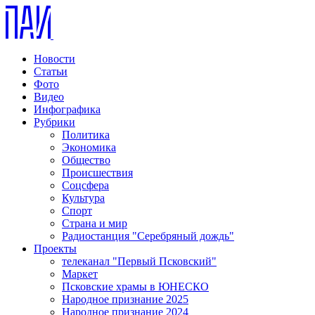
Новости
Статьи
Фото
Видео
Инфографика
Рубрики
Политика
Экономика
Общество
Происшествия
Соцсфера
Культура
Спорт
Страна и мир
Радиостанция "Серебряный дождь"
Проекты
телеканал "Первый Псковский"
Маркет
Псковские храмы в ЮНЕСКО
Народное признание 2025
Народное признание 2024