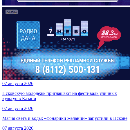
07 августа 2026
Псковскую молодёжь приглашают на фестиваль уличных
культур в Казани
07 августа 2026
Магия света и воды: «фонарики желаний» запустили в Пскове
07 августа 2026