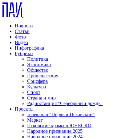
Новости
Статьи
Фото
Видео
Инфографика
Рубрики
Политика
Экономика
Общество
Происшествия
Соцсфера
Культура
Спорт
Страна и мир
Радиостанция "Серебряный дождь"
Проекты
телеканал "Первый Псковский"
Маркет
Псковские храмы в ЮНЕСКО
Народное признание 2025
Народное признание 2024