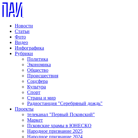
Новости
Статьи
Фото
Видео
Инфографика
Рубрики
Политика
Экономика
Общество
Происшествия
Соцсфера
Культура
Спорт
Страна и мир
Радиостанция "Серебряный дождь"
Проекты
телеканал "Первый Псковский"
Маркет
Псковские храмы в ЮНЕСКО
Народное признание 2025
Народное признание 2024