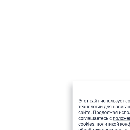
Этот сайт использует co
технологии для навигац
сайте. Продолжая испол
соглашаетесь с
положе
cookies
,
политикой кон
обработки персональн