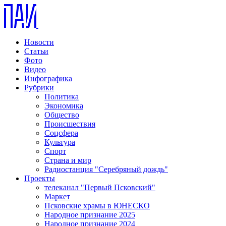
Новости
Статьи
Фото
Видео
Инфографика
Рубрики
Политика
Экономика
Общество
Происшествия
Соцсфера
Культура
Спорт
Страна и мир
Радиостанция "Серебряный дождь"
Проекты
телеканал "Первый Псковский"
Маркет
Псковские храмы в ЮНЕСКО
Народное признание 2025
Народное признание 2024