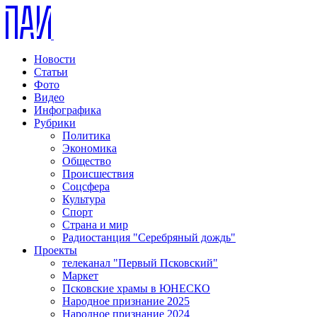
Новости
Статьи
Фото
Видео
Инфографика
Рубрики
Политика
Экономика
Общество
Происшествия
Соцсфера
Культура
Спорт
Страна и мир
Радиостанция "Серебряный дождь"
Проекты
телеканал "Первый Псковский"
Маркет
Псковские храмы в ЮНЕСКО
Народное признание 2025
Народное признание 2024