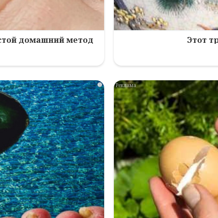
остой домашний метод
Этот т
i