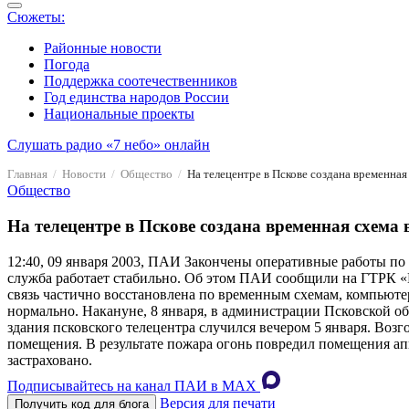
Сюжеты:
Районные новости
Погода
Поддержка соотечественников
Год единства народов России
Национальные проекты
Слушать радио «7 небо» онлайн
Главная
Новости
Общество
На телецентре в Пскове создана временна
Общество
На телецентре в Пскове создана временная схема 
12:40, 09 января 2003, ПАИ
Закончены оперативные работы по 
служба работает стабильно. Об этом ПАИ сообщили на ГТРК «
связь частично восстановлена по временным схемам, компьюте
нормально. Накануне, 8 января, в администрации Псковской о
здания псковского телецентра случился вечером 5 января. Воз
помещения. В результате пожара огонь повредил помещения а
застраховано.
Подписывайтесь на канал ПАИ в MAХ
Версия для печати
Получить код для блога