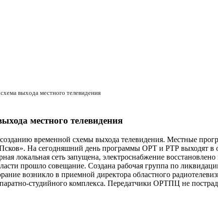
я схема выхода местного телевидения
выхода местного телевидения
созданию временной схемы выхода телевидения. Местные прогр
Псков». На сегодняшний день программы ОРТ и РТР выходят в 
рная локальная сеть запущена, электроснабжение восстановлен
бласти прошло совещание. Создана рабочая группа по ликвидац
горание возникло в приемной директора областного радиотелеви
ппаратно-студийного комплекса. Передатчики ОРТПЦ не пострад