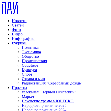
Новости
Статьи
Фото
Видео
Инфографика
Рубрики
Политика
Экономика
Общество
Происшествия
Соцсфера
Культура
Спорт
Страна и мир
Радиостанция "Серебряный дождь"
Проекты
телеканал "Первый Псковский"
Маркет
Псковские храмы в ЮНЕСКО
Народное признание 2025
Народное признание 2024