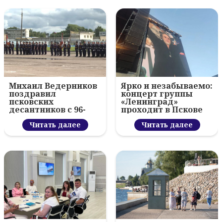
Михаил Ведерников
Ярко и незабываемо:
поздравил
концерт группы
псковских
«Ленинград»
десантников с 96-
проходит в Пскове
летием ВДВ и
вручил награды
Читать далее
Читать далее