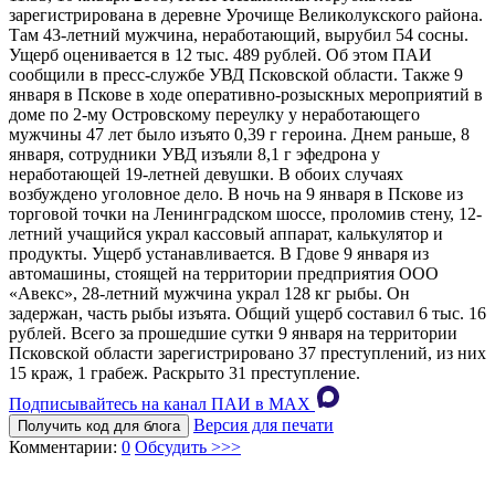
зарегистрирована в деревне Урочище Великолукского района.
Там 43-летний мужчина, неработающий, вырубил 54 сосны.
Ущерб оценивается в 12 тыс. 489 рублей. Об этом ПАИ
сообщили в пресс-службе УВД Псковской области. Также 9
января в Пскове в ходе оперативно-розыскных мероприятий в
доме по 2-му Островскому переулку у неработающего
мужчины 47 лет было изъято 0,39 г героина. Днем раньше, 8
января, сотрудники УВД изъяли 8,1 г эфедрона у
неработающей 19-летней девушки. В обоих случаях
возбуждено уголовное дело. В ночь на 9 января в Пскове из
торговой точки на Ленинградском шоссе, проломив стену, 12-
летний учащийся украл кассовый аппарат, калькулятор и
продукты. Ущерб устанавливается. В Гдове 9 января из
автомашины, стоящей на территории предприятия ООО
«Авекс», 28-летний мужчина украл 128 кг рыбы. Он
задержан, часть рыбы изъята. Общий ущерб составил 6 тыс. 16
рублей. Всего за прошедшие сутки 9 января на территории
Псковской области зарегистрировано 37 преступлений, из них
15 краж, 1 грабеж. Раскрыто 31 преступление.
Подписывайтесь на канал ПАИ в MAХ
Версия для печати
Получить код для блога
Комментарии:
0
Обсудить >>>