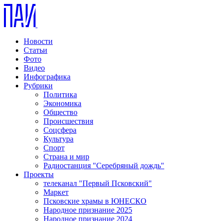
Новости
Статьи
Фото
Видео
Инфографика
Рубрики
Политика
Экономика
Общество
Происшествия
Соцсфера
Культура
Спорт
Страна и мир
Радиостанция "Серебряный дождь"
Проекты
телеканал "Первый Псковский"
Маркет
Псковские храмы в ЮНЕСКО
Народное признание 2025
Народное признание 2024