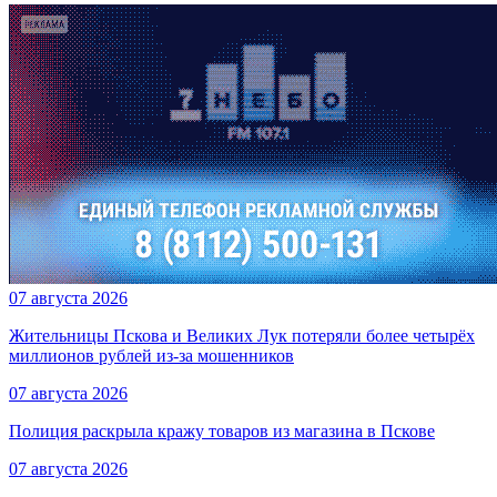
07 августа 2026
Жительницы Пскова и Великих Лук потеряли более четырёх
миллионов рублей из-за мошенников
07 августа 2026
Полиция раскрыла кражу товаров из магазина в Пскове
07 августа 2026