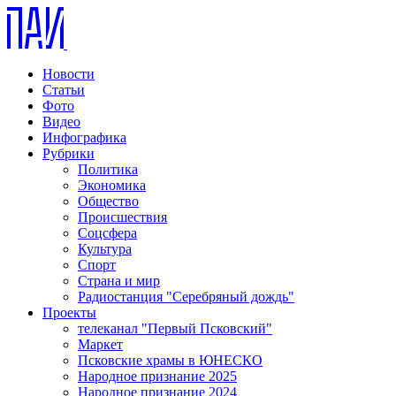
Новости
Статьи
Фото
Видео
Инфографика
Рубрики
Политика
Экономика
Общество
Происшествия
Соцсфера
Культура
Спорт
Страна и мир
Радиостанция "Серебряный дождь"
Проекты
телеканал "Первый Псковский"
Маркет
Псковские храмы в ЮНЕСКО
Народное признание 2025
Народное признание 2024