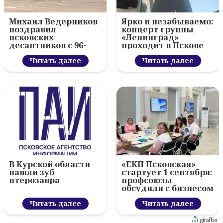
Михаил Ведерников
Ярко и незабываемо:
поздравил
концерт группы
псковских
«Ленинград»
десантников с 96-
проходит в Пскове
летием ВДВ и
вручил награды
Читать далее
Читать далее
В Курской области
«ЕКП Псковская»
нашли зуб
стартует 1 сентября:
птерозавра
профсоюзы
обсудили с бизнесом
новый цифровой
Читать далее
проект
Читать далее