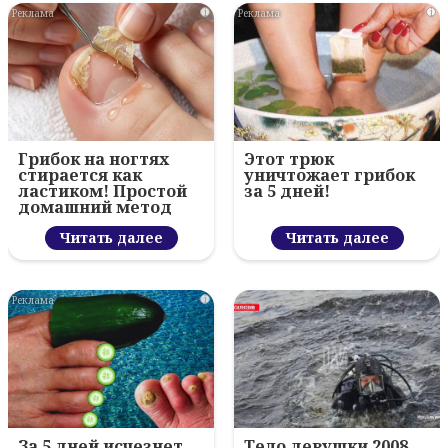
i
i
Грибок на ногтях
Этот трюк
стирается как
уничтожает грибок
ластиком! Простой
за 5 дней!
домашний метод
Читать далее
Читать далее
i
За 5 дней исчезнет
Тело девушки 2008