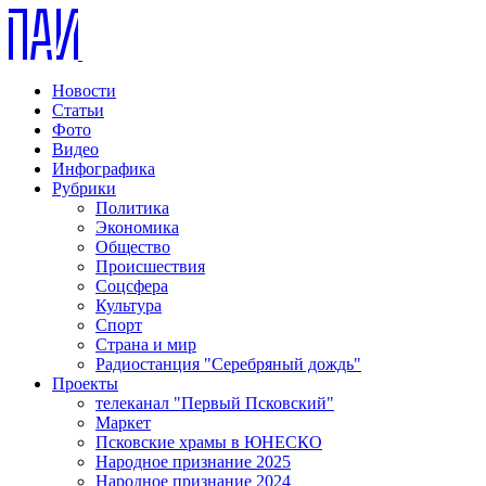
Новости
Статьи
Фото
Видео
Инфографика
Рубрики
Политика
Экономика
Общество
Происшествия
Соцсфера
Культура
Спорт
Страна и мир
Радиостанция "Серебряный дождь"
Проекты
телеканал "Первый Псковский"
Маркет
Псковские храмы в ЮНЕСКО
Народное признание 2025
Народное признание 2024