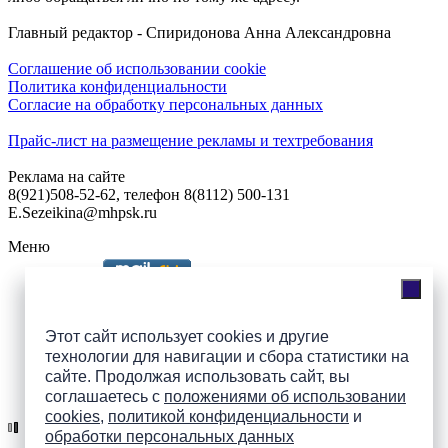
Главный редактор - Спиридонова Анна Александровна
Соглашение об использовании cookie
Политика конфиденциальности
Согласие на обработку персональных данных
Прайс-лист на размещение рекламы и техтребования
Реклама на сайте
8(921)508-52-62, телефон 8(8112) 500-131
E.Sezeikina@mhpsk.ru
Меню
Слушать радио «7 небо» онлайн
Этот сайт использует cookies и другие
технологии для навигации и сбора статистики на
сайте. Продолжая использовать сайт, вы
Подпишись на группы
соглашаетесь с
положениями об использовании
ПАИ в соцсетях!
cookies
,
политикой конфиденциальности
и
обработки персональных данных