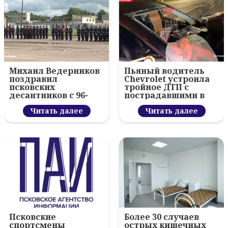
Михаил Ведерников
Пьяный водитель
поздравил
Chevrolet устроила
псковских
тройное ДТП с
десантников с 96-
пострадавшими в
летием ВДВ и
Пскове
вручил награды
Читать далее
Читать далее
Псковские
Более 30 случаев
спортсмены
острых кишечных