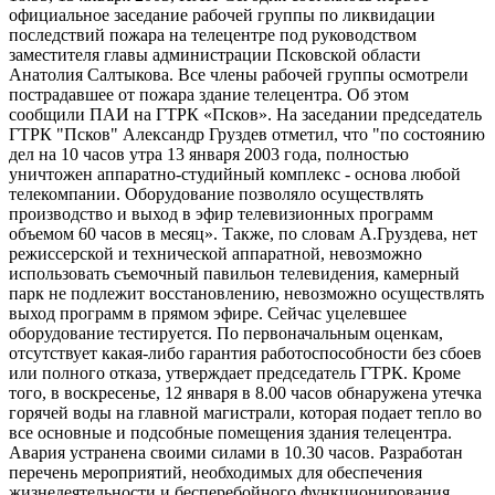
официальное заседание рабочей группы по ликвидации
последствий пожара на телецентре под руководством
заместителя главы администрации Псковской области
Анатолия Салтыкова. Все члены рабочей группы осмотрели
пострадавшее от пожара здание телецентра. Об этом
сообщили ПАИ на ГТРК «Псков». На заседании председатель
ГТРК "Псков" Александр Груздев отметил, что "по состоянию
дел на 10 часов утра 13 января 2003 года, полностью
уничтожен аппаратно-студийный комплекс - основа любой
телекомпании. Оборудование позволяло осуществлять
производство и выход в эфир телевизионных программ
объемом 60 часов в месяц». Также, по словам А.Груздева, нет
режиссерской и технической аппаратной, невозможно
использовать съемочный павильон телевидения, камерный
парк не подлежит восстановлению, невозможно осуществлять
выход программ в прямом эфире. Сейчас уцелевшее
оборудование тестируется. По первоначальным оценкам,
отсутствует какая-либо гарантия работоспособности без сбоев
или полного отказа, утверждает председатель ГТРК. Кроме
того, в воскресенье, 12 января в 8.00 часов обнаружена утечка
горячей воды на главной магистрали, которая подает тепло во
все основные и подсобные помещения здания телецентра.
Авария устранена своими силами в 10.30 часов. Разработан
перечень мероприятий, необходимых для обеспечения
жизнедеятельности и бесперебойного функционирования