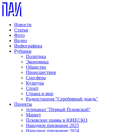
Новости
Статьи
Фото
Видео
Инфографика
Рубрики
Политика
Экономика
Общество
Происшествия
Соцсфера
Культура
Спорт
Страна и мир
Радиостанция "Серебряный дождь"
Проекты
телеканал "Первый Псковский"
Маркет
Псковские храмы в ЮНЕСКО
Народное признание 2025
Народное признание 2024