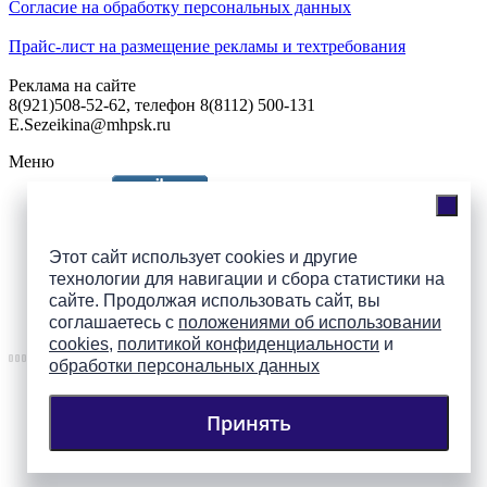
Согласие на обработку персональных данных
Прайс-лист на размещение рекламы и техтребования
Реклама на сайте
8(921)508-52-62, телефон 8(8112) 500-131
E.Sezeikina@mhpsk.ru
Меню
Слушать радио «7 небо» онлайн
Этот сайт использует cookies и другие
технологии для навигации и сбора статистики на
сайте. Продолжая использовать сайт, вы
Подпишись на группы
соглашаетесь с
положениями об использовании
ПАИ в соцсетях!
cookies
,
политикой конфиденциальности
и
обработки персональных данных
Принять