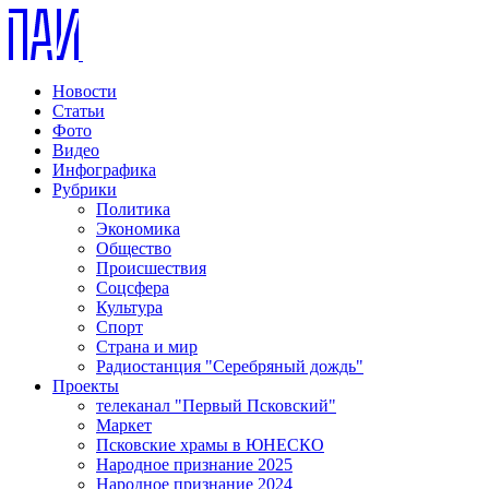
Новости
Статьи
Фото
Видео
Инфографика
Рубрики
Политика
Экономика
Общество
Происшествия
Соцсфера
Культура
Спорт
Страна и мир
Радиостанция "Серебряный дождь"
Проекты
телеканал "Первый Псковский"
Маркет
Псковские храмы в ЮНЕСКО
Народное признание 2025
Народное признание 2024