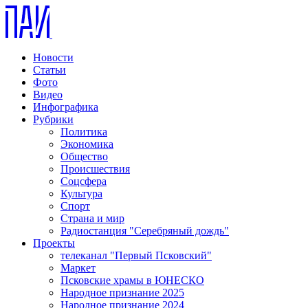
Новости
Статьи
Фото
Видео
Инфографика
Рубрики
Политика
Экономика
Общество
Происшествия
Соцсфера
Культура
Спорт
Страна и мир
Радиостанция "Серебряный дождь"
Проекты
телеканал "Первый Псковский"
Маркет
Псковские храмы в ЮНЕСКО
Народное признание 2025
Народное признание 2024