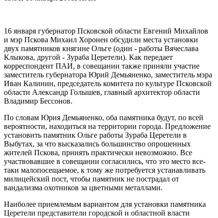
16 января губернатор Псковской области Евгений Михайлов
и мэр Пскова Михаил Хоронен обсудили места установки
двух памятников княгине Ольге (один - работы Вячеслава
Клыкова, другой - Зураба Церетели). Как передает
корреспондент ПАИ, в совещании также приняли участие
заместитель губернатора Юрий Демьяненко, заместитель мэра
Иван Калинин, председатель комитета по культуре Псковской
области Александр Голышев, главный архитектор области
Владимир Бессонов.
По словам Юрия Демьяненко, оба памятника будут, по всей
вероятности, находиться на территории города. Предложение
установить памятник Ольге работы Зураба Церетели в
Выбутах, за что высказались большинство опрошенных
жителей Пскова, принять практически невозможно. Все
участвовавшие в совещании согласились, что это место все-
таки малопосещаемое, к тому же потребуется устанавливать
милицейский пост, чтобы памятник не пострадал от
вандализма охотников за цветными металлами.
Наиболее приемлемым вариантом для установки памятника
Церетели представители городской и областной власти