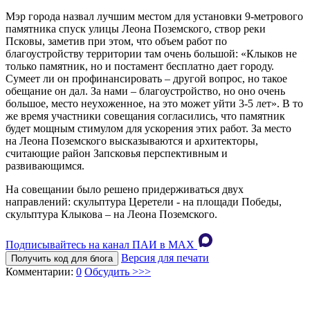
Мэр города назвал лучшим местом для установки 9-метрового
памятника спуск улицы Леона Поземского, створ реки
Псковы, заметив при этом, что объем работ по
благоустройству территории там очень большой: «Клыков не
только памятник, но и постамент бесплатно дает городу.
Сумеет ли он профинансировать – другой вопрос, но такое
обещание он дал. За нами – благоустройство, но оно очень
большое, место неухоженное, на это может уйти 3-5 лет». В то
же время участники совещания согласились, что памятник
будет мощным стимулом для ускорения этих работ. За место
на Леона Поземского высказываются и архитекторы,
считающие район Запсковья перспективным и
развивающимся.
На совещании было решено придерживаться двух
направлений: скульптура Церетели - на площади Победы,
скульптура Клыкова – на Леона Поземского.
Подписывайтесь на канал ПАИ в MAХ
Версия для печати
Получить код для блога
Комментарии:
0
Обсудить >>>