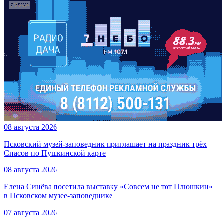
08 августа 2026
Псковский музей-заповедник приглашает на праздник трёх
Спасов по Пушкинской карте
08 августа 2026
Елена Синёва посетила выставку «Совсем не тот Плюшкин»
в Псковском музее-заповеднике
07 августа 2026