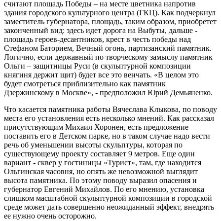
считают площадь Победы – на месте цветника напротив
здания городского культурного центра (ГКЦ). Как подчеркнул
заместитель губернатора, площадь, таким образом, приобретет
законченный вид: здесь идет дорога на Выбуты, дальше -
площадь героев-десантников, крест в честь победы над
Стефаном Баторием, Вечный огонь, партизанский памятник.
Логично, если державный по творческому замыслу памятник
Ольги – защитницы Руси (в скульптурной композиции
княгиня держит щит) будет все это венчать. «В целом это
будет смотреться приблизительно как памятник
Дзержинскому в Москве», - предположил Юрий Демьяненко.
Что касается памятника работы Вячеслава Клыкова, по поводу
места его установления есть несколько мнений. Как рассказал
присутствующим Михаил Хоронен, есть предложение
поставить его в Детском парке, но в таком случае надо вести
речь об уменьшении высоты скульптуры, которая по
существующему проекту составляет 9 метров. Еще один
вариант - сквер у гостиницы «Турист», там, где находится
Ольгинская часовня, но опять же невозможной выглядит
высота памятника. По этому поводу выразил опасения и
губернатор Евгений Михайлов. По его мнению, установка
слишком масштабной скульптурной композиции в городской
среде может дать совершенно неожиданный эффект, внедрять
ее нужно очень осторожно.