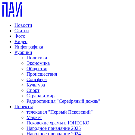
Новости
Статьи
Фото
Видео
Инфографика
Рубрики
Политика
Экономика
Общество
Происшествия
Соцсфера
Культура
Спорт
Страна и мир
Радиостанция "Серебряный дождь"
Проекты
телеканал "Первый Псковский"
Маркет
Псковские храмы в ЮНЕСКО
Народное признание 2025
Народное признание 2024