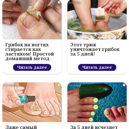
i
i
Грибок на ногтях
Этот трюк
стирается как
уничтожает грибок
ластиком! Простой
за 5 дней!
домашний метод
Читать далее
Читать далее
i
i
Даже самый
За 5 дней исчезнет