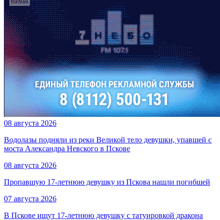
08 августа 2026
Водолазы подняли из реки Великой тело девушки, упавшей с
моста Александра Невского в Пскове
08 августа 2026
Пропавшую 17-летнюю девушку из Пскова нашли погибшей
07 августа 2026
В Пскове ищут 17‑летнюю девушку с татуировкой дракона