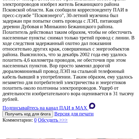
электропроводов изобрел житель Бежаницкого района
Псковской области. Как сообщили корреспонденту ПАИ в
пресс-службе "Псковэнерго", 30-летний мужчина был
задержан при попытке снять провода с ЛЭП, питающей
деревни Дубовая и Минькино Бежаницкого района.
Похититель действовал таким образом, чтобы не обесточить
населенные пункты: снимал только третий провод с линии. В
ходе следствия задержанный охотно дал показания
относительно других краж, совершенных с энергообъектов
района. Выяснилось, что за декабрь 2002 года ему удалось
похитить 4,6 километра проводов, не обесточив при этом
населенных пунктов. Вор просто заменял дорогой
дюралюминиевый провод ЛЭП на стальной телефонный
кабель бывший в употреблении. Таким образом, ему удалось
незаметно для потребителей электричества и энергетиков
похитить около полтонны электропроводов. Ущерб от
деятельности изобретательного вора оценивается в 31 тысячу
рублей.
Подписывайтесь на канал ПАИ в MAХ
Версия для печати
Получить код для блога
Комментарии:
0
Обсудить >>>