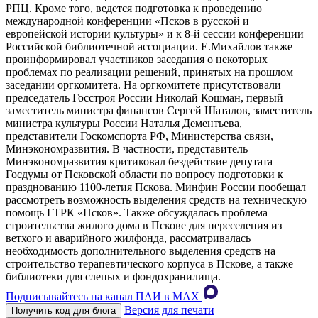
РПЦ. Кроме того, ведется подготовка к проведению
международной конференции «Псков в русской и
европейской истории культуры» и к 8-й сессии конференции
Российской библиотечной ассоциации. Е.Михайлов также
проинформировал участников заседания о некоторых
проблемах по реализации решений, принятых на прошлом
заседании оргкомитета. На оргкомитете присутствовали
председатель Госстроя России Николай Кошман, первый
заместитель министра финансов Сергей Шаталов, заместитель
министра культуры России Наталья Дементьева,
представители Госкомспорта РФ, Министерства связи,
Минэкономразвития. В частности, представитель
Минэкономразвития критиковал бездействие депутата
Госдумы от Псковской области по вопросу подготовки к
празднованию 1100-летия Пскова. Минфин России пообещал
рассмотреть возможность выделения средств на техническую
помощь ГТРК «Псков». Также обсуждалась проблема
строительства жилого дома в Пскове для переселения из
ветхого и аварийного жилфонда, рассматривалась
необходимость дополнительного выделения средств на
строительство терапевтического корпуса в Пскове, а также
библиотеки для слепых и фондохранилища.
Подписывайтесь на канал ПАИ в MAХ
Версия для печати
Получить код для блога