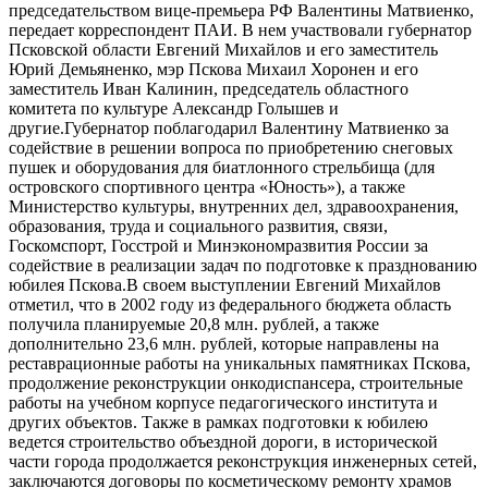
председательством вице-премьера РФ Валентины Матвиенко,
передает корреспондент ПАИ. В нем участвовали губернатор
Псковской области Евгений Михайлов и его заместитель
Юрий Демьяненко, мэр Пскова Михаил Хоронен и его
заместитель Иван Калинин, председатель областного
комитета по культуре Александр Голышев и
другие.Губернатор поблагодарил Валентину Матвиенко за
содействие в решении вопроса по приобретению снеговых
пушек и оборудования для биатлонного стрельбища (для
островского спортивного центра «Юность»), а также
Министерство культуры, внутренних дел, здравоохранения,
образования, труда и социального развития, связи,
Госкомспорт, Госстрой и Минэкономразвития России за
содействие в реализации задач по подготовке к празднованию
юбилея Пскова.В своем выступлении Евгений Михайлов
отметил, что в 2002 году из федерального бюджета область
получила планируемые 20,8 млн. рублей, а также
дополнительно 23,6 млн. рублей, которые направлены на
реставрационные работы на уникальных памятниках Пскова,
продолжение реконструкции онкодиспансера, строительные
работы на учебном корпусе педагогического института и
других объектов. Также в рамках подготовки к юбилею
ведется строительство объездной дороги, в исторической
части города продолжается реконструкция инженерных сетей,
заключаются договоры по косметическому ремонту храмов