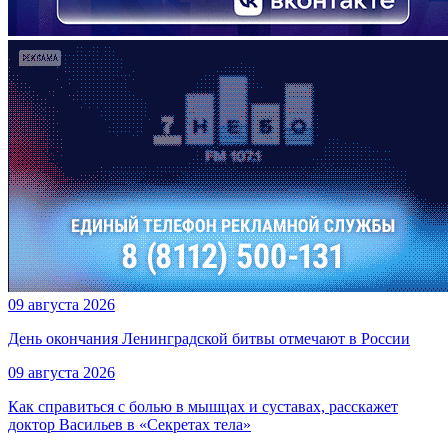
09 августа 2026
День окончания Ленинградской битвы отмечают в России
09 августа 2026
Как справиться с болью в мышцах и суставах, расскажет
доктор Васильев в «Секретах тела»