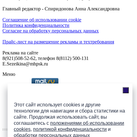
Главный редактор - Спиридонова Анна Александровна
Соглашение об использовании cookie
Политика конфиденциальности
Согласие на обработку персональных данных
Прайс-лист на размещение рекламы и техтребования
Реклама на сайте
8(921)508-52-62, телефон 8(8112) 500-131
E.Sezeikina@mhpsk.ru
Меню
Слушать радио «7 небо» онлайн
Этот сайт использует cookies и другие
технологии для навигации и сбора статистики на
сайте. Продолжая использовать сайт, вы
Подпишись на группы
соглашаетесь с
положениями об использовании
ПАИ в соцсетях!
cookies
,
политикой конфиденциальности
и
обработки персональных данных