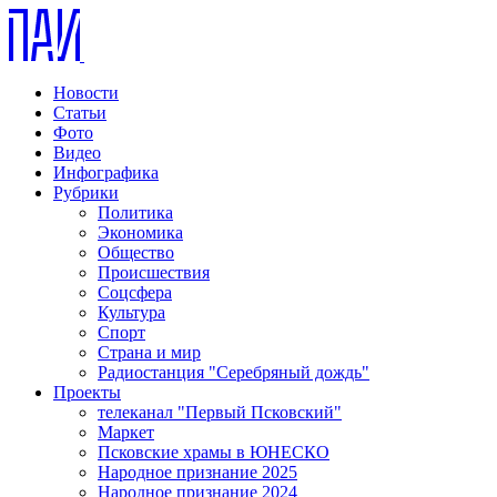
Новости
Статьи
Фото
Видео
Инфографика
Рубрики
Политика
Экономика
Общество
Происшествия
Соцсфера
Культура
Спорт
Страна и мир
Радиостанция "Серебряный дождь"
Проекты
телеканал "Первый Псковский"
Маркет
Псковские храмы в ЮНЕСКО
Народное признание 2025
Народное признание 2024