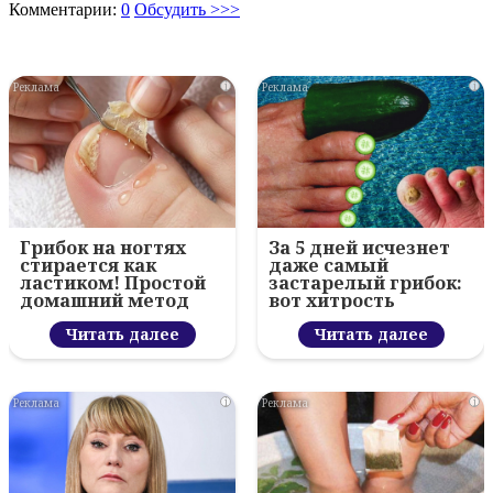
Комментарии:
0
Обсудить >>>
i
i
Грибок на ногтях
За 5 дней исчезнет
стирается как
даже самый
ластиком! Простой
застарелый грибок:
домашний метод
вот хитрость
Читать далее
Читать далее
i
i