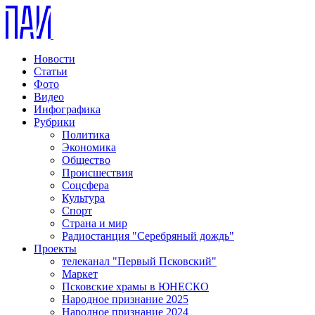
Новости
Статьи
Фото
Видео
Инфографика
Рубрики
Политика
Экономика
Общество
Происшествия
Соцсфера
Культура
Спорт
Страна и мир
Радиостанция "Серебряный дождь"
Проекты
телеканал "Первый Псковский"
Маркет
Псковские храмы в ЮНЕСКО
Народное признание 2025
Народное признание 2024