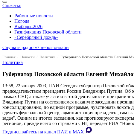
Сюжеты:
Районные новости
Погода
Выборы-2026
Газификация Псковской области
«Серебряный дождь»
Слушать радио «7 небо» онлайн
Главная
Новости
Политика
Губернатор Псковской области Евгений Ми
Политика
Губернатор Псковской области Евгений Михайлов 
13:58, 22 января 2003, ПАИ
Сегодня губернатор Псковской обла
председательством президента России Владимира Путина. Об 
рамках СНГ, а также участию в этой деятельности приграничн
Владимир Путин на состоявшемся накануне заседании президиум
консолидированно, по единой программе, чувствовать локоть д
сделать федеральный центр, администрация президента, сам г
задач". Одним из итогов заседания, как прогнозируют эксперт
регионов, прежде всего со странами СНГ, передает РИА "Ново
Подписывайтесь на канал ПАИ в MAХ