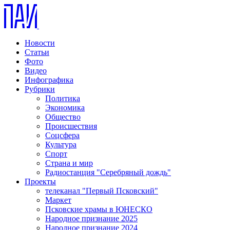
Новости
Статьи
Фото
Видео
Инфографика
Рубрики
Политика
Экономика
Общество
Происшествия
Соцсфера
Культура
Спорт
Страна и мир
Радиостанция "Серебряный дождь"
Проекты
телеканал "Первый Псковский"
Маркет
Псковские храмы в ЮНЕСКО
Народное признание 2025
Народное признание 2024