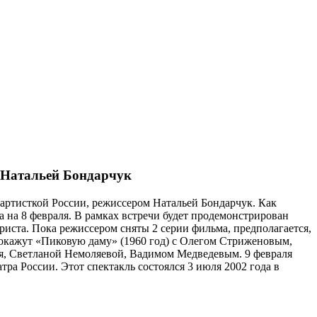
Ф Натальей Бондарчук
 артисткой России, режиссером Натальей Бондарчук. Как
на 8 февраля. В рамках встречи будет продемонстрирован
ста. Пока режиссером сняты 2 серии фильма, предполагается,
покажут «Пиковую даму» (1960 год) с Олегом Стриженовым,
ая, Светланой Немоляевой, Вадимом Медведевым. 9 февраля
ра России. Этот спектакль состоялся 3 июля 2002 года в