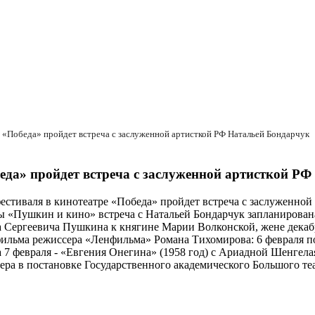
 «Победа» пройдет встреча с заслуженной артисткой РФ Натальей Бондарчук
еда» пройдет встреча с заслуженной артисткой Р
стиваля в кинотеатре «Победа» пройдет встреча с заслуженной
«Пушкин и кино» встреча с Натальей Бондарчук запланирована 
 Сергеевича Пушкина к княгине Марии Волконской, жене декабри
а фильма режиссера «Ленфильма» Романа Тихомирова: 6 февраля 
 7 февраля - «Евгения Онегина» (1958 год) с Ариадной Шенгел
ра в постановке Государственного академического Большого теат