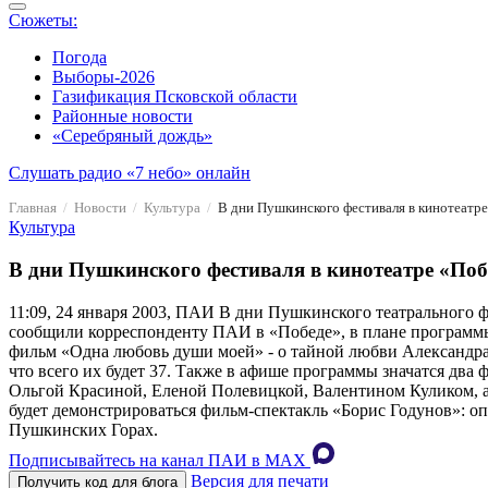
Сюжеты:
Погода
Выборы-2026
Газификация Псковской области
Районные новости
«Серебряный дождь»
Слушать радио «7 небо» онлайн
Главная
Новости
Культура
В дни Пушкинского фестиваля в кинотеатре
Культура
В дни Пушкинского фестиваля в кинотеатре «Поб
11:09, 24 января 2003, ПАИ
В дни Пушкинского театрального фе
сообщили корреспонденту ПАИ в «Победе», в плане программы 
фильм «Одна любовь души моей» - о тайной любви Александра
что всего их будет 37. Также в афише программы значатся дв
Ольгой Красиной, Еленой Полевицкой, Валентином Куликом, а
будет демонстрироваться фильм-спектакль «Борис Годунов»: опе
Пушкинских Горах.
Подписывайтесь на канал ПАИ в MAХ
Версия для печати
Получить код для блога