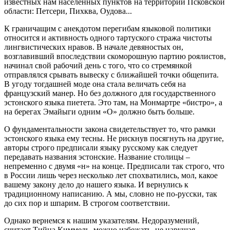
известных нам населенных пунктов на территории Псковской
области: Петсери, Пихква, Оудова...
К граничащим с анекдотом перегибам языковой политики
относится и активность одного тартуского стража чистоты
лингвистических нравов. В начале девяностых он,
возглавивший впоследствии скоморошную партию роялистов,
начинал свой рабочий день с того, что со стремянкой
отправлялся срывать вывеску с ближайшей точки общепита.
В угоду тогдашней моде она стала величать себя на
французский манер. Но без должного для государственного
эстонского языка пиетета. Это там, на Монмартре «бистро», а
на берегах Эмайыги одним «О» должно быть больше.
О фундаментальности закона свидетельствует то, что рамки
эстонского языка ему тесны. Не рискнув посягнуть на другие,
авторы строго предписали языку русскому как следует
передавать названия эстонские. Название столицы –
непременно с двумя «н» на конце. Предписали так строго, что
в России лишь через несколько лет спохватились, мол, какое
вашему закону дело до нашего языка. И вернулись к
традиционному написанию. А мы, словно не по-русски, так
до сих пор и шпарим. В строгом соответствии.
Однако вернемся к нашим указателям. Недоразумений,
считает Тийна Киммель, можно избежать, не нарушая