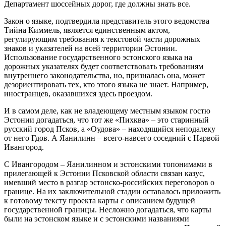
Департамент шоссейных дорог, где должны знать все.
Закон о языке, подтвердила представитель этого ведомства
Тийна Киммель, является единственным актом,
регулирующим требования к текстовой части дорожных
знаков и указателей на всей территории Эстонии.
Использование государственного эстонского языка на
дорожных указателях будет соответствовать требованиям
внутреннего законодательства, но, призналась она, может
дезориентировать тех, кто этого языка не знает. Например,
иностранцев, оказавшихся здесь проездом.
И в самом деле, как не владеющему местным языком гостю
Эстонии догадаться, что тот же «Пихква» – это старинный
русский город Псков, а «Оудова» – находящийся неподалеку
от него Гдов. А Яанилинн – всего-навсего соседний с Нарвой
Ивангород.
С Ивангородом – Яанилинном и эстонскими топонимами в
прилегающей к Эстонии Псковской области связан казус,
имевший место в разгар эстонско-российских переговоров о
границе. На их заключительной стадии оставалось приложить
к готовому тексту проекта карты с описанием будущей
государственной границы. Несложно догадаться, что карты
были на эстонском языке и с эстонскими названиями