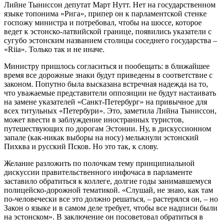
Лийне Тыниссон депутат Март Нутт. Нет на государственном
языке топонима «Рига», припер он к парламентской стенке
госпожу министра и потребовал, чтобы на шоссе, которое
ведет к эстонско-латвийской границе, появились указатели с
сугубо эстонским названием столицы соседнего государства –
«Riia». Только так и не иначе.
Министру пришлось согласиться и пообещать: в ближайшее
время все дорожные знаки будут приведены в соответствие с
законом. Попутно была высказана встречная надежда на то,
что уважаемые представители оппозиции не будут настаивать
на замене указателей «Санкт-Петербург» на привычное для
всех титульных «Петербури». Это, заметила Лийна Тыниссон,
может ввести в заблуждение иностранных туристов,
путешествующих по дорогам Эстонии. Ну, в дискуссионном
запале (как-никак выборы на носу) мелькнули эстонский
Пихква и русский Псков. Но это так, к слову.
Желание разложить по полочкам тему принципиальной
дискуссии правительственного инфочаса в парламенте
заставило обратиться к коллеге, долгие годы занимавшемуся
полицейско-дорожной тематикой. «Слушай, не знаю, как там
по-человечески все это должно решаться, – растерялся он, – но
Закон о языке и в самом деле требует, чтобы все надписи были
на эстонском». В заключение он посоветовал обратиться в