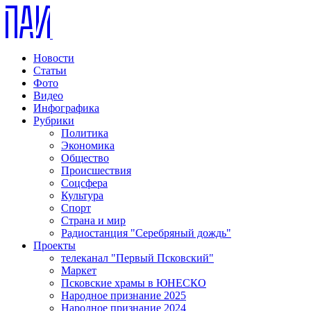
Новости
Статьи
Фото
Видео
Инфографика
Рубрики
Политика
Экономика
Общество
Происшествия
Соцсфера
Культура
Спорт
Страна и мир
Радиостанция "Серебряный дождь"
Проекты
телеканал "Первый Псковский"
Маркет
Псковские храмы в ЮНЕСКО
Народное признание 2025
Народное признание 2024