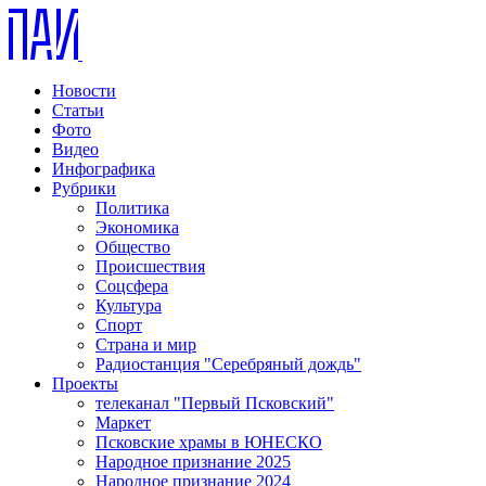
Новости
Статьи
Фото
Видео
Инфографика
Рубрики
Политика
Экономика
Общество
Происшествия
Соцсфера
Культура
Спорт
Страна и мир
Радиостанция "Серебряный дождь"
Проекты
телеканал "Первый Псковский"
Маркет
Псковские храмы в ЮНЕСКО
Народное признание 2025
Народное признание 2024