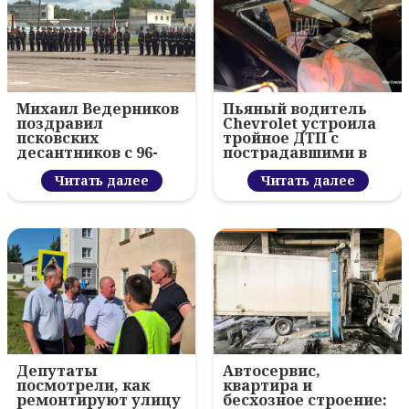
Михаил Ведерников
Пьяный водитель
поздравил
Chevrolet устроила
псковских
тройное ДТП с
десантников с 96-
пострадавшими в
летием ВДВ и
Пскове
вручил награды
Читать далее
Читать далее
Депутаты
Автосервис,
посмотрели, как
квартира и
ремонтируют улицу
бесхозное строение: