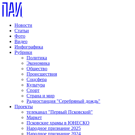
Новости
Статьи
Фото
Видео
Инфографика
Рубрики
Политика
Экономика
Общество
Происшествия
Соцсфера
Культура
Спорт
Страна и мир
Радиостанция "Серебряный дождь"
Проекты
телеканал "Первый Псковский"
Маркет
Псковские храмы в ЮНЕСКО
Народное признание 2025
Народное признание 2024