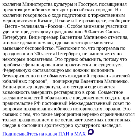
коллегия Министерства культуры и Госстроя, посвященная
предстоящим юбилеям четырех российских городов. На
коллегии говорилось о ходе подготовки к торжественным
мероприятиям в Казани, Пскове и Петрозаводске, сообщают
«Вести» телеканала «Россия». Особое внимание участники
уделили предстоящему празднованию 300-летия Санкт-
Петербурга. Вице-премьер Валентина Матвиенко отметила,
что уже сделано немало, однако некоторые моменты
вызывают беспокойство. "Беспокоит то, что программа по
празднованию 300-летия Петербурга, не выполняется по
некоторым показателям. Это трудно объяснить, потому что
проблем с финансированием практически не существует.
Федеральную составляющую мы должны выполнить
безукоризненно и не обмануть ожиданий горожан - жителей
юбилейных городов", - подчеркнула Валентина Матвиенко.
Вице-премьер подчеркнула, что сегодня еще остается
возможность завершить реставрацию в срок. Совместное
заседание коллегий обратилось с предложением создать при
правительстве РФ постоянный Межведомственный совет по
вопросам празднования юбилеев исторических городов. Это
связано с тем, что такие мероприятия нередко ограничиваются
только празднованием и не оставляют заметных позитивных
следов в состоянии архитектурно-культурного наследия.
Подписывайтесь на канал ПАИ в MAХ