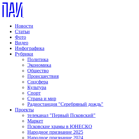
Новости
Статьи
Фото
Видео
Инфографика
Рубрики
Политика
Экономика
Общество
Происшествия
Соцсфера
Культура
Спорт
Страна и мир
Радиостанция "Серебряный дождь"
Проекты
телеканал "Первый Псковский"
Маркет
Псковские храмы в ЮНЕСКО
Народное признание 2025
Народное признание 2024